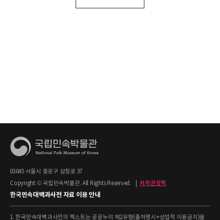
03045 서울시 종로구 삼청로 37
Copyright © 국립민속박물관. All Rights Reserved.
|
저작권정책
한국민속대백과사전 자료 이용 안내
1. 한국민속대백과사전의 텍스트는 공공누리 제2유형(출처명시+상업적 이용금지)을