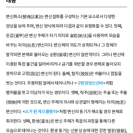
내용
변신화소(變身話素)는 변신설화를 구성하는 기본 요소로서 다양한
양상을 보여 주며, 변신 양식에 따라 다음과 같이 유형화할 수 있다. 첫째,
둔갑(遁甲)은 변신 주체가 자기 의지로 술법(術法)을 사용하여 모습을
바꾸는 자의(自意) 변신이다. 변신체의 의도가 성취되거나 그 정체가
발각되면 본체로 돌아오는 순환(循環) 변신이 일반적이다. 그러나 변신에
이용된 특정 물건을 잃어버리거나 금기를 위반할 경우 본체로 돌아오지
못하므로 고정(固定) 변신이 된다. 둘째, 탈각(脫殼)은 허물이나 껍질을
벗는 것이다. 주몽처럼 알에서 태어나거나 <
구렁덩덩신선비
>처럼
뱀허물을 벗고 미남자가 되는 경우이다. 셋째, 착주(捉呪)는 주술 또는 주물
(呪物)에 의한 것으로, 변신 주체의 의사와 상관없이 행해지는 타의(他意)
변신이다. <
소가 된 게으름뱅이
>처럼 변신의 동기가 해소될 경우 본체로
회귀한다. 넷째, 환생(還生)은 변신 주체가 죽음의 과정을 통해 다른
모습으로 태어나는 것이다. 환생 동기는 신분 상승에 대한 강한 발원(發願),