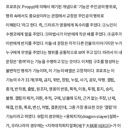
프로프(V. Propp)에 의해서 제기된 개념으로 ‘기능은 주인공의 행위로,
행위 속에서도 중요성이라는 관점에서 규정된 주인공의 행위로
이해된다.’라고 한다. 즉, ①차르가 영웅에게 독수리를 주었다. ②노인이
수첸코에게 말을 주었다. ③마법사가 이반에게 작은 배를 주었다. ④공주가
이반에게 반지를 주었다. 이들 네 문장은 각각 다른 인물의 이야기지만 누가
누구에게 무엇을 주었다는 행위를 공통적으로 보여 주고 있다. 따라서 이 네
문장은 ‘증여’라는 기능을 수행하고 있는 것이다. 이처럼 구조를 형성하는
불변적인 행위가 기능이며, 이 기능의 배열은 고정적이다. 프로프는 이
기능의 수가 31개(부재, 금지, 위반, 정탐, 누설, 사기, 공모, 악행․결핍,
중개, 반작용, 출발, 원조자, 영웅의 반응, 획득, 이동, 투쟁, 표지, 승리,
불행․결핍의 제거, 귀환, 추적, 구제, 남몰래 도착, 근거 없는 주장, 난제,
해결, 인증, 폭로, 변신, 처벌, 결혼)인데, 그중 가장 중요한 것은 ‘결핍’의
기능이라고 하였다. 유럽의 경우에는 <용퇴치자(dragon slayer)설화>
가, 우리나라의 경우에는 <지하대적퇴치설화(地下大賊退治說話)>가 이