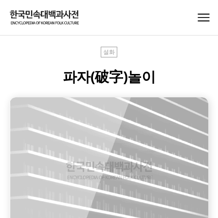
설화
파자(破字)놀이