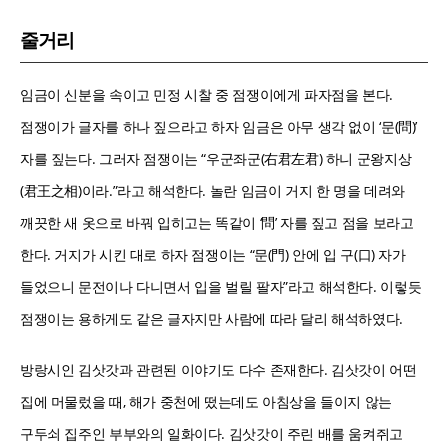
줄거리
임금이 신분을 속이고 민정 시찰 중 점쟁이에게 파자점을 본다.
점쟁이가 글자를 하나 짚으라고 하자 임금은 아무 생각 없이 ‘문(問)’
자를 짚는다. 그러자 점쟁이는 “우군좌군(右君左君) 하니 군왕지상
(君王之相)이라.”라고 해석한다. 놀란 임금이 거지 한 명을 데려와
깨끗한 새 옷으로 바꿔 입히고는 똑같이 ‘問’ 자를 짚고 점을 보라고
한다. 거지가 시킨 대로 하자 점쟁이는 “문(門) 안에 입 구(口) 자가
들었으니 문전이나 다니면서 입을 벌릴 팔자”라고 해석한다. 이렇듯
점쟁이는 용하게도 같은 글자지만 사람에 따라 달리 해석하였다.
방랑시인 김삿갓과 관련된 이야기도 다수 존재한다. 김삿갓이 어떤
집에 머물렀을 때, 해가 중천에 떴는데도 아침상을 들이지 않는
구두쇠 집주인 부부와의 일화이다. 김삿갓이 주린 배를 움켜쥐고