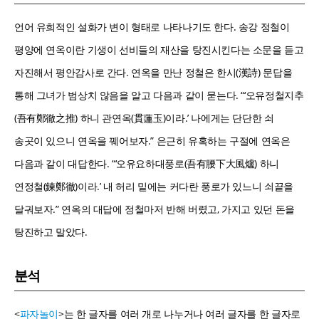
언어 유희적인 설화가 변이 형태로 나타나기도 한다. 송강 정철이
평양에 연옥이란 기생이 선비들의 재산을 탕진시킨다는 소문을 듣고
자진해서 평안감사로 간다. 연옥을 만난 정철은 한시(漢詩) 문답을
통해 그녀가 범상치 않음을 알고 다음과 같이 묻는다. “‘오유정철지추
(吾有鄭徹之推) 하니 관연옥(貫蓮玉)이라.’ 나에게는 단단한 쇠
송곳이 있으니 연옥을 꿰어보자.” 은근히 유혹하는 구절에 연옥은
다음과 같이 대답한다. “‘오유요하대풍로(吾有腰下大風爐) 하니
연정철(鍊鄭徹)이라.’ 내 허리 밑에는 커다란 풍로가 있느니 쇠끝을
달궈보자.” 연옥의 대답에 정철마저 반해 버렸고, 가지고 있던 돈을
탕진하고 말았다.
분석
<
파자놀이
>는 한 글자를 여러 개로 나누거나 여러 글자를 한 글자로