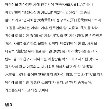
아침상을 기다리던 차에 안주인이 “인량차팔(人良且八)” 하니
바깥양반이 “월월산산(月月山山)” 하였다. 김삿갓이 그 뜻을
알아차리고 “견자화중(犬者禾重)아, 정구죽요(丁口竹夭)로다.” 하며
그 집을 떠났다는 이야기이다. 안주인의 말, ‘人良’과 ‘且八’을 각각
위아래로 붙이면 ‘食’(밥 식) 자와 ‘具’(갖출 구) 자가 된다. 곧 안주인은
“밥상 차릴까요?” 하고 물었던 것이다. 바깥양반이 한 말, ‘月月’을
나란히, ‘山山’을 위아래로 붙이면 ‘朋’(벗 붕) 자와 ‘出’(나갈 출) 자가
된다. 곧 “이 친구가 떠나거든 아침밥을 먹자.”라고 대꾸한 것이다.
김삿갓이 금방 이들의 파자 대화를 알아차리고 한 말, ‘犬者’와
‘禾重’을 나란히 붙이면 ‘猪種’(돼지 종자)이 되고, ‘丁口’와 ‘竹夭’를 각각
위아래로 붙이면 ‘可笑’(가소롭다)가 된다. 곧 “돼지 종자들아,
가소롭도다!”라고 외친 것이다.
변이