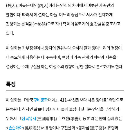
(外人), 아들은 내인(內人)이라는 인식의 차이에서 비롯한 가족관의
발현이다. 따라서 이 설화는 아들․며느리 중심으로 서사가 진지하게
진행되는 본격담(本格談)으로 지배적 이데올로기의 효 관념을 강조하고
있다.
이 설화는 가부장권이나 양자의 권위보다 오히려 딸과 양며느리의 결정이
더 중요하게 작용하는 데 주목하여, 여성이 가족 관계의 파탄과 지속을
결정하는 주체 구실을 하는 여성주의 경향이 강한 설화로 분석하기도 한다.
특징
이 설화는 『한국
구비문학
대계』 411-4 ‘친딸보다 나은 양아들’ 유형으로
분류된다. 친자인 딸보다 양자인 아들의 효심이 낫다는 인식을 부각하기
위해서 『
삼국유사
(三國遺事)』 ｢효선(孝善)｣ 등 여러 문헌에 실려 있는
<
손순매아
(孫順埋兒)> 유형이나 구전설화 <동자삼(童子蔘)> 유형과