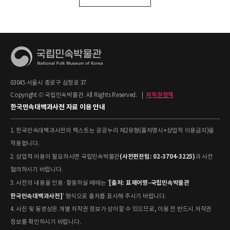
03045 서울시 종로구 삼청로 37
Copyright © 국립민속박물관. All Rights Reserved.
|
저작권정책
한국민속대백과사전 자료 이용 안내
1. 한국민속대백과사전의 텍스트는 공공누리 제2유형(출처명시+상업적 이용금지)을
적용합니다.
(사전편찬팀: 02-3704-3225)
2. 상업적 이용이 필요하시면 국립민속박물관
과 사전
협의하시기 바랍니다.
[출처: 표제어명–국립민속박물관
3. 사전의 내용을 인용·활용하실 때에는 '
한국민속대백과사전]
' 형식으로 출처를 표시해 주시기 바랍니다.
4. 사진 및 동영상은 개별 저작권 정보가 상이할 수 있으므로, 이용 전 반드시 저작권
정보를 확인하시기 바랍니다.