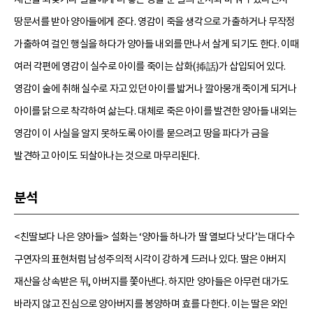
땅문서를 받아 양아들에게 준다. 영감이 죽을 생각으로 가출하거나 무작정
가출하여 걸인 행실을 하다가 양아들 내외를 만나서 살게 되기도 한다. 이때
여러 각편에 영감이 실수로 아이를 죽이는 삽화(揷話)가 삽입되어 있다.
영감이 술에 취해 실수로 자고 있던 아이를 밟거나 깔아뭉개 죽이게 되거나
아이를 닭으로 착각하여 삶는다. 대체로 죽은 아이를 발견한 양아들 내외는
영감이 이 사실을 알지 못하도록 아이를 묻으려고 땅을 파다가 금을
발견하고 아이도 되살아나는 것으로 마무리된다.
분석
<친딸보다 나은 양아들> 설화는 ‘양아들 하나가 딸 열보다 낫다’는 대다수
구연자의 표현처럼 남성주의적 시각이 강하게 드러나 있다. 딸은 아버지
재산을 상속받은 뒤, 아버지를 쫓아낸다. 하지만 양아들은 아무런 대가도
바라지 않고 진심으로 양아버지를 봉양하며 효를 다한다. 이는 딸은 외인