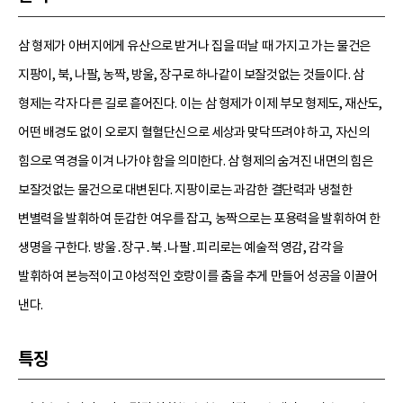
삼 형제가 아버지에게 유산으로 받거나 집을 떠날 때 가지고 가는 물건은
지팡이, 북, 나팔, 농짝, 방울, 장구로 하나같이 보잘것없는 것들이다. 삼
형제는 각자 다른 길로 흩어진다. 이는 삼 형제가 이제 부모 형제도, 재산도,
어떤 배경도 없이 오로지 혈혈단신으로 세상과 맞닥뜨려야 하고, 자신의
힘으로 역경을 이겨 나가야 함을 의미한다. 삼 형제의 숨겨진 내면의 힘은
보잘것없는 물건으로 대변된다. 지팡이로는 과감한 결단력과 냉철한
변별력을 발휘하여 둔갑한 여우를 잡고, 농짝으로는 포용력을 발휘하여 한
생명을 구한다. 방울․장구․북․나팔․피리로는 예술적 영감, 감각을
발휘하여 본능적이고 야성적인 호랑이를 춤을 추게 만들어 성공을 이끌어
낸다.
특징