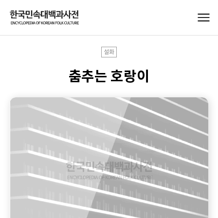
설화
춤추는 호랑이