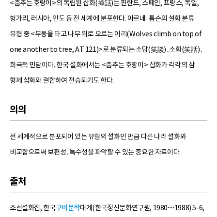
<춤추는 호랑이>의 독립된 삽화(揷話)는 핀란드, 스페인, 프랑스, 독일,
헝가리, 러시아, 인도 등 전 세계에 분포한다. 아르네·톰슨의 설화 분류
유형 중 <무동을 타고 나무 위로 오르는 이리(Wolves climb on top of
one another to tree, AT 121)>로 분류되는 소담(笑談)․소화(笑話)․
희극적 민담이다. 한국 설화에서는 <춤추는 호랑이> 삽화가 각각의 삼
형제 삽화와 결합하여 전승되기도 한다.
의의
전 세계적으로 분포되어 있는 유형의 설화인 만큼 다른 나라 설화와
비교함으로써 보편성․특수성을 파악할 수 있는 중요한 자료이다.
출처
조선설화집, 한국
구비문학
대계(한국정신문화연구원, 1980～1988) 5-6,