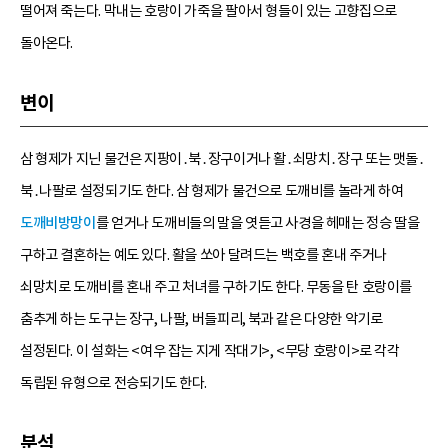
떨어져 죽는다. 막내는 호랑이 가죽을 팔아서 형들이 있는 고향집으로
돌아온다.
변이
삼 형제가 지닌 물건은 지팡이․북․장구이거나 활․쇠망치․장구 또는 맷돌․
북․나팔로 설정되기도 한다. 삼 형제가 물건으로 도깨비를 놀라게 하여
도깨비방망이
를 얻거나 도깨비들의 말을 엿듣고 사경을 헤매는 정승 딸을
구하고 결혼하는 예도 있다. 활을 쏘아 달려드는 백호를 혼내 주거나
쇠망치로 도깨비를 혼내 주고 처녀를 구하기도 한다. 무동을 탄 호랑이를
춤추게 하는 도구는 장구, 나팔, 버들피리, 북과 같은 다양한 악기로
설정된다. 이 설화는 <여우 잡는 지게 작대기>, <무당 호랑이>로 각각
독립된 유형으로 전승되기도 한다.
분석