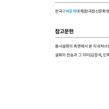
한국
구비문학
대계(한국정신문화연구원, 19
참고문헌
용사설화의 측면에서 본 지네처녀설화
설화의 전승과 그 의미(김정석, 민족