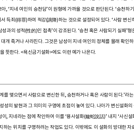
보아, ‘지네 여인의 승천담’이 원형에 가까울 것으로 판단된다. ‘승천하기
에서 득죄(得罪)하여 적강(謫降)하는 것으로 설정되어 있다. ‘사람 변신
‘남성과의 성적(性的)인 접촉’이 강조된다. ‘승천 혹은 사람되기 실패’
 대개 죽거나 사라진다. 그것은 남성이 지네 여인의 정체를 몰래 확인하
을 뜻한다. <욕신금기설화>에도 이런 예가 나온다.
관계를 맺으면서 사람으로 변신한 뒤, 승천하거나 혹은 사람이 된다.’라는
성성의 발현과 그 의미의 구명에 초점이 놓여 있다. 나아가 변신설화의
구렁이, 지네라는 점에 착안하여 이를 ‘용사설화(龍蛇說話)’ 내지 ‘사신
지하는 위치를 구명하려는 작업도 있다. 이밖에도 이 설화의 방대한 자료