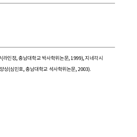
라인정, 충남대학교 박사학위논문, 1999), 지네각시
양상(심민호, 충남대학교 석사학위논문, 2003).