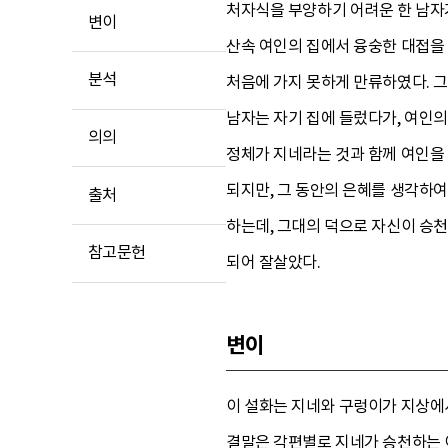
처자식을 부양하기 어려운 한 남자가
변이
산속 여인의 집에서 융숭한 대접을 
분석
처음에 가지 못하게 만류하였다. 그
남자는 자기 집에 들렀다가, 여인의
의의
정체가 지네라는 것과 함께 여인을 
되지만, 그 동안의 은혜를 생각하
출처
하는데, 그대의 덕으로 자신이 승천
참고문헌
되어 잘살았다.
변이
이 설화는 지네와 구렁이가 지상에
결말은 각편별로 지네가 승천하는 