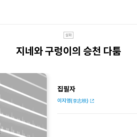
설화
지네와 구렁이의 승천 다툼
집필자
이지영(李志映)