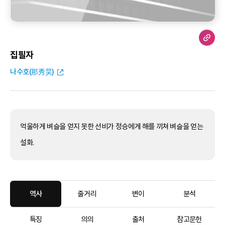
집필자
나수호(那秀昊)
억울하게 벼슬을 얻지 못한 선비가 정승에게 해를 끼쳐 벼슬을 얻는
설화.
역사
줄거리
변이
분석
특징
의의
출처
참고문헌