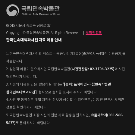
03045 서울시 종로구 삼청로 37
Copyright © 국립민속박물관. All Rights Reserved.
|
저작권정책
한국민속대백과사전 자료 이용 안내
1. 한국민속대백과사전의 텍스트는 공공누리 제2유형(출처명시+상업적 이용금지)을
적용합니다.
(사전편찬팀: 02-3704-3225)
2. 상업적 이용이 필요하시면 국립민속박물관
과 사전
협의하시기 바랍니다.
[출처: 표제어명–국립민속박물관
3. 사전의 내용을 인용·활용하실 때에는 '
한국민속대백과사전]
' 형식으로 출처를 표시해 주시기 바랍니다.
4. 사진 및 동영상은 개별 저작권 정보가 상이할 수 있으므로, 이용 전 반드시 저작권
정보를 확인하시기 바랍니다.
유물과학과(031-580-
5. 국립민속박물관 소장 사진의 원본 자료 활용을 원하시면,
5877)
로 문의하시기 바랍니다.