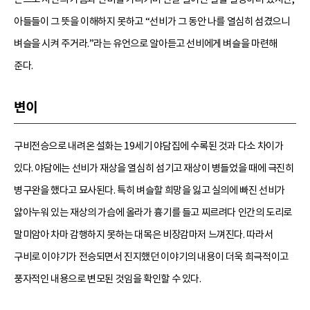
아들들이 그 뜻을 이해하지 못하고 “선비가 그 동안 나를 열심히 섬겼으니
벼슬을 시켜 주거라.”라는 유언으로 알아듣고 선비에게 벼슬을 마련해
준다.
변이
구비전승으로 내려온 설화는 19세기 야담집에 수록된 것과 다소 차이가
있다. 야담에는 선비가 재상을 열심히 섬기고 재상이 병들었을 때에 극진히
병구완을 했다고 묘사된다. 특히 벼슬할 희망을 잃고 실의에 빠진 선비가
앓아누워 있는 재상의 가슴에 올라가 흉기를 들고 찌르려다 인간의 도리로
말미암아 차마 감행하지 못하는 대목은 비장감마저 느껴진다. 따라서
구비로 이야기가 전승되면서 진지했던 이야기의 내용이 더욱 희극적이고
풍자적인 내용으로 변모된 것임을 확인할 수 있다.