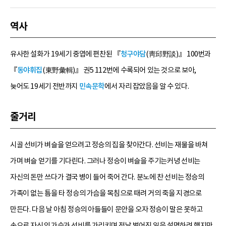
역사
유사한 설화가 19세기 중엽에 편찬된 『
청구야담
(靑邱野談)』 100번과
『
동야휘집
(東野彙輯)』 권5 112번에 수록되어 있는 것으로 보아,
늦어도 19세기 전반까지
민속문학
에서 자리 잡았음을 알 수 있다.
줄거리
시골 선비가 벼슬을 얻으려고 정승의 집을 찾아간다. 선비는 재물을 바쳐
가며 벼슬 얻기를 기다린다. 그러나 정승이 벼슬을 주기는커녕 선비는
자신의 돈만 쓰다가 결국 병이 들어 죽어 간다. 분노에 찬 선비는 정승의
가족이 없는 틈을 타 정승의 가슴을 목침으로 때려 거의 죽을 지경으로
만든다. 다음 날 아침 정승의 아들들이 문안을 오자 정승이 말은 못하고
손으로 자신의 가슴과 선비를 가리키며 전날 벌어진 일을 설명하려 했지만,