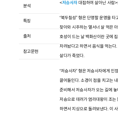
<
저승사자
대접하여 살아난 사람>은
분석
‘북두칠성’ 형은 단명할 운명을 
특징
찾아와 시주하는 열서너 살 먹은 아
출처
호성이 드는 날 백화산이란 곳에 집
차려놨다고 하면서 음식을 먹는다.
참고문헌
살다가 죽었다.
‘저승사자’ 형은 저승사자에게 인정
끌어들인다. 소경이 점을 치고는 내
준비해서 저승사자가 오는 길에 놓아
저승으로 데려가 염라대왕이 조는 틈
하면서 지상으로 돌려보낸다. 이 