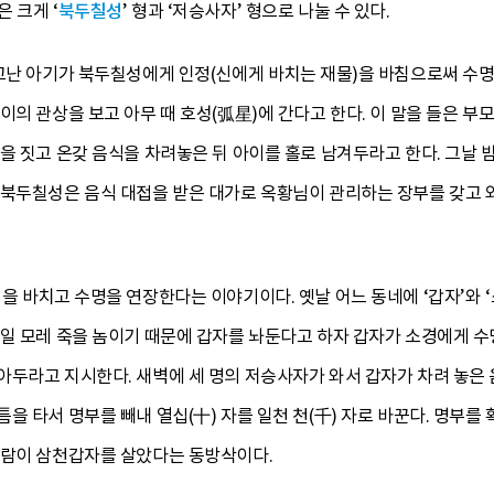
 크게 ‘
북두칠성
’ 형과 ‘저승사자’ 형으로 나눌 수 있다.
타고난 아기가 북두칠성에게 인정(신에게 바치는 재물)을 바침으로써 수
이의 관상을 보고 아무 때 호성(弧星)에 간다고 한다. 이 말을 들은 
을 짓고 온갖 음식을 차려놓은 뒤 아이를 홀로 남겨두라고 한다. 그날 
 북두칠성은 음식 대접을 받은 대가로 옥황님이 관리하는 장부를 갖고 
을 바치고 수명을 연장한다는 이야기이다. 옛날 어느 동네에 ‘갑자’와 ‘
일 모레 죽을 놈이기 때문에 갑자를 놔둔다고 하자 갑자가 소경에게 수명
두라고 지시한다. 새벽에 세 명의 저승사자가 와서 갑자가 차려 놓은 
을 타서 명부를 빼내 열십(十) 자를 일천 천(千) 자로 바꾼다. 명부
사람이 삼천갑자를 살았다는 동방삭이다.