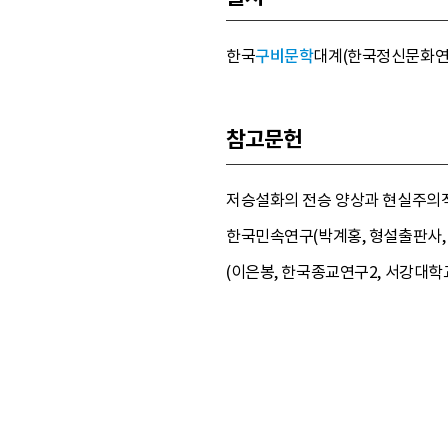
한국
구비문학
대계(한국정신문화연구원, 1
참고문헌
저승설화의 전승 양상과 현실주의적 성
한국민속연구(박계홍, 형설출판사, 1
(이은봉, 한국종교연구2, 서강대학교 