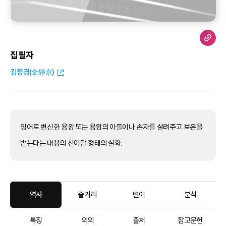
집필자
김정경(金靜京)
잉어로 변신한 용왕 또는 용왕의 아들이나 손자를 살려주고 보은을
받는다는 내용의 신이담 형태의 설화.
역사
줄거리
변이
분석
특징
의의
출처
참고문헌