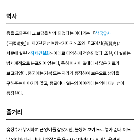
역사
용을 도와주어 그 보답을 받게 되었다는 이야기는 『
삼국유사
(三國遺史)』 제2권 진성여왕 <거타지> 조와 『고려사(高麗史)』
서문에 실린 <
작제건설화
> 이래로 다양하게 전승되었다. 또한, 이 설화는
범세계적으로 분포되어 있는데, 특히 아시아 일대에서 많은 자료가
보고되었다. 중국에는 거북 또는 자라가 등장하여 보은으로 생명을
구해주는 이야기가 많고, 몽골이나 일본의 이야기에는 잉어 대신 뱀이
등장한다.
줄거리
숯장수가 낚시하여 큰 잉어를 잡았지만, 불쌍해 보여 도로 놓아 준다. 어느
날 잉어가 다시 나타나 숯장수를 용궁으로 데려간다. 잉어는 용왕의