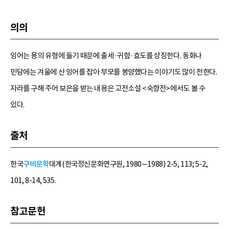
의의
잉어는 용의 유형에 들기 때문에 출세·귀함·효도를 상징한다. 동화나
민담에는 겨울에 산 잉어를 잡아 부모를 봉양했다는 이야기도 많이 전한다.
자라를 구해 주어 보은을 받는 내용은 고전소설 <숙향전>에서도 볼 수
있다.
출처
한국
구비문학
대계(한국정신문화연구원, 1980∼1988) 2-5, 113; 5-2,
101, 8-14, 535.
참고문헌