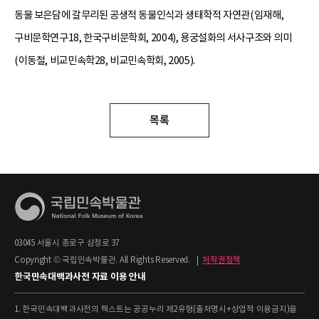
동물 보은담에 갈무리된 공생적 동물인식과 생태학적 자연관(임재해,
구비문학연구18, 한국구비문학회, 2004), 용궁설화의 서사구조와 의미
(이동철, 비교민속학28, 비교민속학회, 2005).
목록
03045 서울시 종로구 삼청로 37
Copyright © 국립민속박물관. All Rights Reserved.
|
저작권정책
한국민속대백과사전 자료 이용 안내
1. 한국민속대백과사전의 텍스트는 공공누리 제2유형(출처명시+상업적 이용금지)을