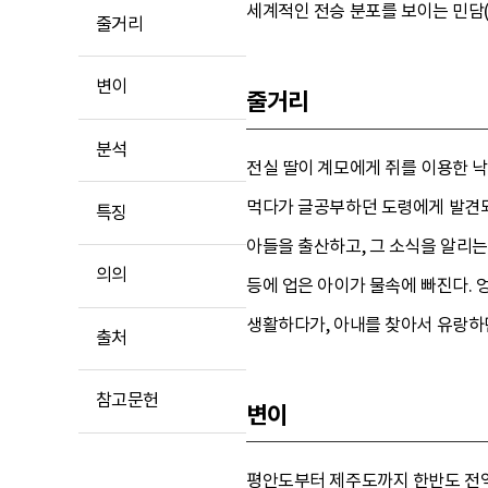
세계적인 전승 분포를 보이는 민담(A
줄거리
변이
줄거리
분석
전실 딸이 계모에게 쥐를 이용한 낙
먹다가 글공부하던 도령에게 발견되
특징
아들을 출산하고, 그 소식을 알리는
의의
등에 업은 아이가 물속에 빠진다. 
생활하다가, 아내를 찾아서 유랑하던
출처
참고문헌
변이
평안도부터 제주도까지 한반도 전역