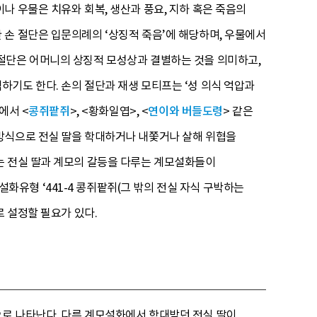
나 우물은 치유와 회복, 생산과 풍요, 지하 혹은 죽음의
손 절단은 입문의례의 ‘상징적 죽음’에 해당하며, 우물에서
절단은 어머니의 상징적 모성상과 결별하는 것을 의미하고,
기도 한다. 손의 절단과 재생 모티프는 ‘성 의식 억압과
에서 <
콩쥐팥쥐
>, <황화일엽>, <
연이와 버들도령
> 같은
방식으로 전실 딸을 학대하거나 내쫓거나 살해 위협을
는 전실 딸과 계모의 갈등을 다루는 계모설화들이
설화유형 ‘441-4 콩쥐팥쥐(그 밖의 전실 자식 구박하는
로 설정할 필요가 있다.
로 나타난다. 다른 계모설화에서 학대받던 전실 딸이