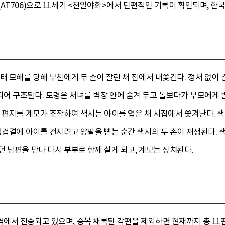
T706)으로 11세기 <천일야화>에서 단편적인 기록이 확인되며, 한국,
태 모해를 당해 부친에게 두 손이 잘린 채 집에서 내쫓긴다. 정처 없이 
어 구조된다. 도령은 처녀를 벽장 안에 숨겨 두고 돌보다가 부모에게 
 편지를 계모가 조작하여 색시는 아이를 업은 채 시집에서 쫓겨난다. 
엉겁결에 아이를 건지려고 양팔을 뻗는 순간 색시의 두 손이 재생된다. 
 남편을 만나 다시 부부로 함께 살게 되고, 계모는 징치된다.
에서 전승되고 있으며, 중복 채록된 각편을 제외하면 현재까지 총 11