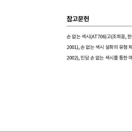
참고문헌
손 없는 색시(AT706)고(조희웅,
2001), 손 없는 색시 설화의 유
2002), 민담 손 없는 색시를 통한