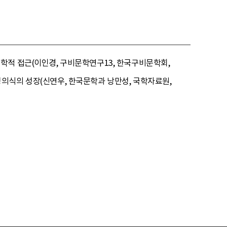
 심리학적 접근(이인경, 구비문학연구13, 한국구비문학회,
 여성의식의 성장(신연우, 한국문학과 낭만성, 국학자료원,