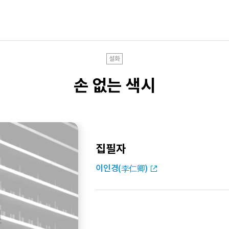
설화
손 없는 색시
집필자
이인경(李仁卿)