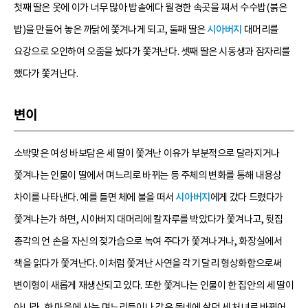
첫째 딸은 옷에 이가 너무 많아 밥솥에다 월경한 속곳을 쪄서 수수밥(붉은
밥)을 만들어 놓은 까닭에 쫓겨나게 되고, 둘째 딸은
시아버지
대머리를
요강으로 오인하여 오줌을 눴다가 쫓겨난다. 셋째 딸은 시동생과 잠자리를
했다가 쫓겨난다.
변이
소박맞은 여성 바보담은 세 딸이 쫓겨난 이유가 부분적으로 달라지거나
쫓겨나는 인물이 딸에서 며느리로 바뀌는 등 주체의 변화를 통해 내용상
차이를 나타낸다. 예를 들면 체에 불을 떠서
시아버지
에게 갔다 드렸다가
쫓겨나는가 하면, 시아버지 대머리에 칼자루를 박았다가 쫓겨나고, 뒷집
총각의 언 손을 자신의 젖가슴으로 녹여 주다가 쫓겨나거나, 화장실에서
책을 읽다가 쫓겨난다. 이처럼 쫓겨난 사연을 각기 달리 형상화함으로써
변이형이 새롭게 재생산되고 있다. 또한 쫓겨나는 인물이 한 집안의 세 딸이
아니라, 한 마을에 사는 며느리들이나 같은 동네에 살던 세 처녀로 바뀌어