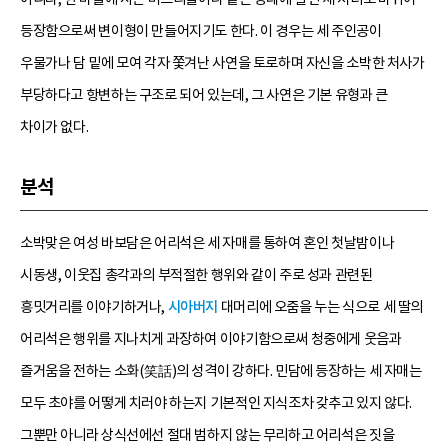
등장함으로써 변이형이 만들어지기도 한다. 이 경우는 세 주인공이
우물가나 담 밑에 모여 각자 쫓겨난 사연을 토로하며 자신을 소박한 처사가
부당하다고 항변하는 구조로 되어 있는데, 그 사연은 기본 유형과 큰
차이가 없다.
분석
소박맞은 여성 바보담은 어리석은 세 자매를 통하여 혼인 첫날밤이나
시동생, 이웃집 총각과의 부적절한 행위와 같이 주로 성과 관련된
흥밋거리를 이야기하거나,
시아버지
대머리에 오줌을 누는 식으로 세 딸의
어리석은 행위를 지나치게 과장하여 이야기함으로써 청중에게 웃음과
즐거움을 전하는 소화(笑話)의 성격이 강하다. 민담에 등장하는 세 자매는
모두 초야를 어떻게 치러야 하는지 기본적인 지식조차 갖추고 있지 않다.
그뿐만 아니라 상식선에선 절대 범하지 않는 무리하고 어리석은 짓을