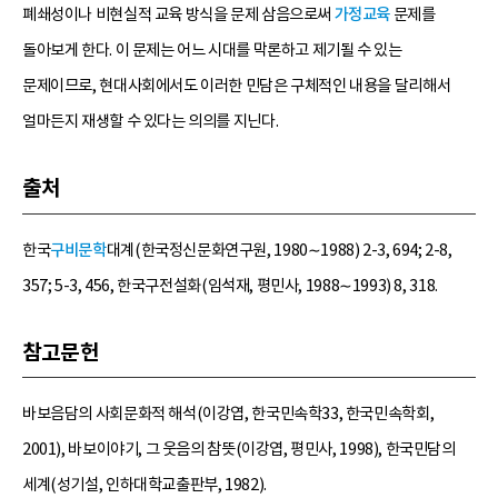
폐쇄성이나 비현실적 교육 방식을 문제 삼음으로써
가정교육
문제를
돌아보게 한다. 이 문제는 어느 시대를 막론하고 제기될 수 있는
문제이므로, 현대사회에서도 이러한 민담은 구체적인 내용을 달리해서
얼마든지 재생할 수 있다는 의의를 지닌다.
출처
한국
구비문학
대계(한국정신문화연구원, 1980∼1988) 2-3, 694; 2-8,
357; 5-3, 456, 한국구전설화(임석재, 평민사, 1988∼1993) 8, 318.
참고문헌
바보음담의 사회문화적 해석(이강엽, 한국민속학33, 한국민속학회,
2001), 바보이야기, 그 웃음의 참뜻(이강엽, 평민사, 1998), 한국민담의
세계(성기설, 인하대학교출판부, 1982).