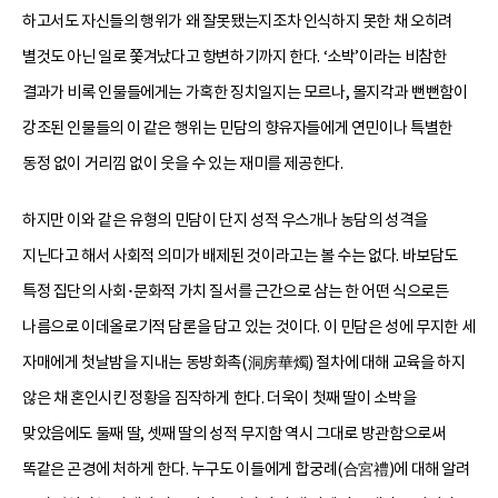
하고서도 자신들의 행위가 왜 잘못됐는지조차 인식하지 못한 채 오히려
별것도 아닌 일로 쫓겨났다고 항변하기까지 한다. ‘소박’이라는 비참한
결과가 비록 인물들에게는 가혹한 징치일지는 모르나, 몰지각과 뻔뻔함이
강조된 인물들의 이 같은 행위는 민담의 향유자들에게 연민이나 특별한
동정 없이 거리낌 없이 웃을 수 있는 재미를 제공한다.
하지만 이와 같은 유형의 민담이 단지 성적 우스개나 농담의 성격을
지닌다고 해서 사회적 의미가 배제된 것이라고는 볼 수는 없다. 바보담도
특정 집단의 사회･문화적 가치 질서를 근간으로 삼는 한 어떤 식으로든
나름으로 이데올로기적 담론을 담고 있는 것이다. 이 민담은 성에 무지한 세
자매에게 첫날밤을 지내는 동방화촉(洞房華燭) 절차에 대해 교육을 하지
않은 채 혼인시킨 정황을 짐작하게 한다. 더욱이 첫째 딸이 소박을
맞았음에도 둘째 딸, 셋째 딸의 성적 무지함 역시 그대로 방관함으로써
똑같은 곤경에 처하게 한다. 누구도 이들에게 합궁례(合宮禮)에 대해 알려