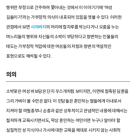
행위만 부정으로 간주하여 쫓아내는 것에서 이 이야기기에 ‘여성
길들이기’라는 가부장적 의식이 내포되어 있음을 엿볼 수 있다. 이러한
관점에서 보면
시아버지
의 머리에 칼자루를 박는다거나 오줌을 누는
며느리들의 행위와 자신들의 소박이 부당하다고 항변하는 인물들의
태도는 가부장적 억압에 대한 여성들의 저항과 항변의 역설적인
표현으로도 해석될 수 있다.
의의
소박맞은 여성 바보담은 단지 우스개처럼 보이지만, 이면에 함축된 담론을
그리 가벼이 볼 수만은 없다. 이 민담들은 혼인하는 딸들에게 아내로서
지켜야 할 여필종부나 순종과 같은 상투적이고 관념적인 내용에 대해서는
철저하게 교육시키면서도, 막상 혼인하는 여인이면 누구나 알아야 할
실질적인 성 지식이나 가사에 대한 교육을 제대로 시키지 않는 사회적