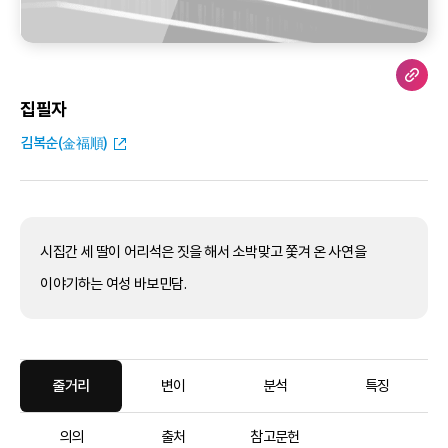
집필자
김복순(金福順)
시집간 세 딸이 어리석은 짓을 해서 소박맞고 쫓겨 온 사연을
이야기하는 여성 바보민담.
줄거리
변이
분석
특징
의의
출처
참고문헌