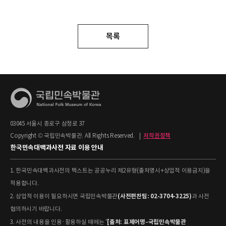
목록
03045 서울시 종로구 삼청로 37
Copyright © 국립민속박물관. All Rights Reserved.
|
저작권정책
한국민속대백과사전 자료 이용 안내
1. 한국민속대백과사전의 텍스트는 공공누리 제2유형(출처명시+상업적 이용금지)을
적용합니다.
(사전편찬팀: 02-3704-3225)
2. 상업적 이용이 필요하시면 국립민속박물관
과 사전
협의하시기 바랍니다.
[출처: 표제어명–국립민속박물관
3. 사전의 내용을 인용·활용하실 때에는 '