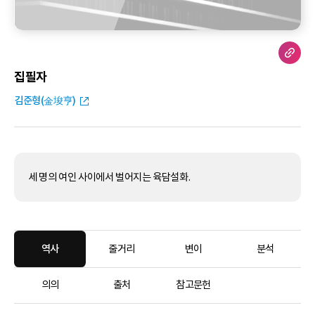
집필자
김준형(金埈亨)
세 명의 여인 사이에서 벌어지는 육담설화.
역사
줄거리
변이
분석
의의
출처
참고문헌