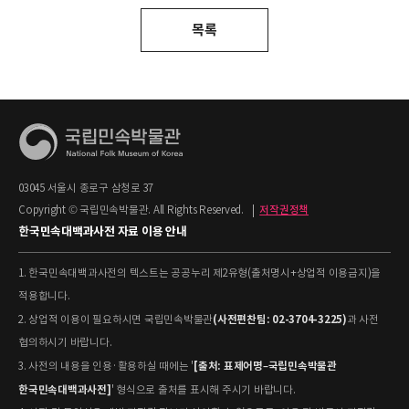
목록
03045 서울시 종로구 삼청로 37
Copyright © 국립민속박물관. All Rights Reserved.
|
저작권정책
한국민속대백과사전 자료 이용 안내
1. 한국민속대백과사전의 텍스트는 공공누리 제2유형(출처명시+상업적 이용금지)을
적용합니다.
(사전편찬팀: 02-3704-3225)
2. 상업적 이용이 필요하시면 국립민속박물관
과 사전
협의하시기 바랍니다.
[출처: 표제어명–국립민속박물관
3. 사전의 내용을 인용·활용하실 때에는 '
한국민속대백과사전]
' 형식으로 출처를 표시해 주시기 바랍니다.