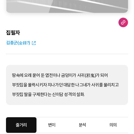
집필자
김종군(金鍾?)
땅속에 오래 묻어 둔 엽전이나 금덩이가 사귀(邪鬼)가 되어
부잣집을 몰락시키자 지나가던 대담한 나그네가 사귀를 물리치고
부잣집 딸을 구제한다는 신이담 성격의 설화.
줄거리
변이
분석
의의