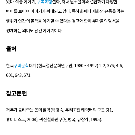
있다. 석숭 이야기,
구복여행
설화, 처녀 원귀설화와 결합하여 다양한
변이를 보이며 이야기가 확대되고 있다. 특히 화폐나 재화의 유통을 막는
행위가 인간의 몰락을 야기할 수 있다는 경고와 함께 부자들의 탐욕을
경계하는 의미도 담긴 이야기이다.
출처
한국
구비문학
대계(한국정신문화연구원, 1980～1992) 1-2, 376; 4-6,
601, 643, 671.
참고문헌
거부가 들려주는 돈의 철학(박명숙, 우리고전 캐릭터의 모든 것1,
휴머니스트, 2008), 귀신설화연구(안병국, 규장각, 1995).