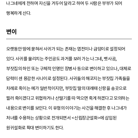
나그네에게 전하며 자신을 거두어 달라고 하여 두 사람은 부부가 되어
행복하게 산다.
변이
오랫동안 땅에 묻혀서 사귀가 되는 존재는 엽전이나 금덩이로 설정되어
있다. 사귀를 물리치는 주인공도 과거를 보러 가는 나그네, 뱃사공,
부잣집의 하인 또는 구체적 인명인 장병사 등으로 변이하고 있으나, 대체로
담력이 센 용감한 사나이로 설정된다. 사귀들의 해코지는 부잣집 가족들을
차례로 죽이는 예가 일반적이지만, 부잣집 딸의 대례때 신랑을 송곳으로
찔러 죽이겠다고 위협하거나 산딸기를 따 먹으면 죽게 하겠다고 모의하는
내용으로 변이를 보인다. 이 유형의 이야기는 사건을 해결한 후 나그네가
처녀를 수용하는 상황으로 전개되면서 <신립장군설화>에 삽입된
원귀설화로 확대 변이하기도 한다.