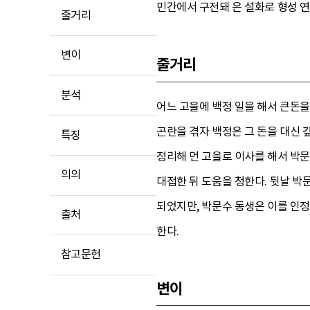
민간에서 구전돼 온 설화로 형성 연
줄거리
변이
줄거리
분석
어느 고을에 백정 일을 해서 큰돈을
곤란을 겪자 백정은 그 돈을 대신 
특징
정리해 먼 고을로 이사를 해서 박문
의의
대접한 뒤 도움을 청한다. 뒷날 박
되었지만, 박문수 동생은 이를 인
출처
한다.
참고문헌
변이