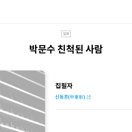
설화
박문수 친척된 사람
집필자
신동흔(申東昕)