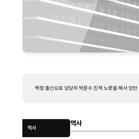
백정 출신으로 당당히 박문수 친척 노릇을 해서 양반 
역사
역사