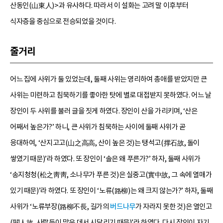
산동인(山東人)>과 유사하다. 따라서 이 설화는 고려 말 이후부터
식자층을 중심으로 전승되었을 것이다.
줄거리
어느 집에 사위가 둘 있었는데, 둘째 사위는 영리하여 총애를 받았지만 큰
사위는 미련하고 침묵하기를 좋아한 탓에 별로 대접받지 못하였다. 어느 날
장인이 두 사위를 불러 글을 짓게 하였다. 장인이 산을 가리키며, ‘산은
어째서 높은가?’ 하니, 큰 사위가 침묵하는 사이에 둘째 사위가 곧
응대하여, ‘산지고고(山之高高, 산이 높은 것)는 탱석고(撑石故, 돌이
쌓였기 때문)’라 하였다. 또 장인이 ‘솔은 왜 푸른가?’ 하자, 둘째 사위가
‘송지청청(松之靑靑, 소나무가 푸른 것)은 실중고(實中故, 그 속에 열매가
있기 때문)’라 하였다. 또 장인이 ‘노류(路柳)는 왜 크지 않는가?’ 하자, 둘째
사위가 ‘노류부장(路柳不長, 길가의
버드나무
가 자라지 못한 것)은 열인고
(閱人故, 사람들이 많은 데서 시달리기 때문)’라 하였다. 다시 장인이 자기