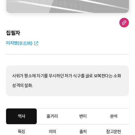
집필자
이지영(李志映)
사위가 평소에 자기를 무시하던 처가 식구를 글로 보복한다는 소화
성격의 설화.
역사
줄거리
변이
분석
특징
의의
출처
참고문헌