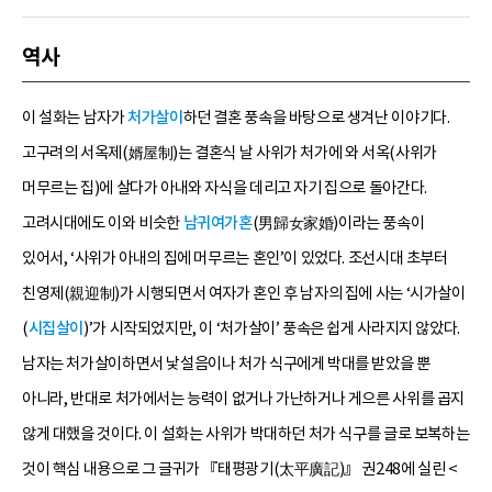
역사
이 설화는 남자가
처가살이
하던 결혼 풍속을 바탕으로 생겨난 이야기다.
고구려의 서옥제(婿屋制)는 결혼식 날 사위가 처가에 와 서옥(사위가
머무르는 집)에 살다가 아내와 자식을 데리고 자기 집으로 돌아간다.
고려시대에도 이와 비슷한
남귀여가혼
(男歸女家婚)이라는 풍속이
있어서, ‘사위가 아내의 집에 머무르는 혼인’이 있었다. 조선시대 초부터
친영제(親迎制)가 시행되면서 여자가 혼인 후 남자의 집에 사는 ‘시가살이
(
시집살이
)’가 시작되었지만, 이 ‘처가살이’ 풍속은 쉽게 사라지지 않았다.
남자는 처가살이하면서 낯설음이나 처가 식구에게 박대를 받았을 뿐
아니라, 반대로 처가에서는 능력이 없거나 가난하거나 게으른 사위를 곱지
않게 대했을 것이다. 이 설화는 사위가 박대하던 처가 식구를 글로 보복하는
것이 핵심 내용으로 그 글귀가 『태평광기(太平廣記)』 권248에 실린 <