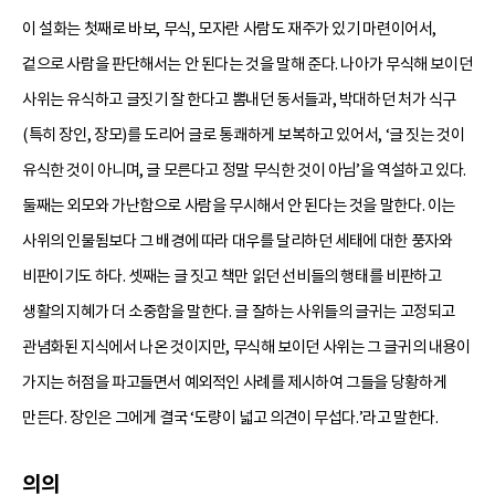
이 설화는 첫째로 바보, 무식, 모자란 사람도 재주가 있기 마련이어서,
겉으로 사람을 판단해서는 안 된다는 것을 말해 준다. 나아가 무식해 보이던
사위는 유식하고 글짓기 잘 한다고 뽐내던 동서들과, 박대하던 처가 식구
(특히 장인, 장모)를 도리어 글로 통쾌하게 보복하고 있어서, ‘글 짓는 것이
유식한 것이 아니며, 글 모른다고 정말 무식한 것이 아님’을 역설하고 있다.
둘째는 외모와 가난함으로 사람을 무시해서 안 된다는 것을 말한다. 이는
사위의 인물됨보다 그 배경에 따라 대우를 달리하던 세태에 대한 풍자와
비판이기도 하다. 셋째는 글 짓고 책만 읽던 선비들의 행태를 비판하고
생활의 지혜가 더 소중함을 말한다. 글 잘하는 사위들의 글귀는 고정되고
관념화된 지식에서 나온 것이지만, 무식해 보이던 사위는 그 글귀의 내용이
가지는 허점을 파고들면서 예외적인 사례를 제시하여 그들을 당황하게
만든다. 장인은 그에게 결국 ‘도량이 넓고 의견이 무섭다.’라고 말한다.
의의