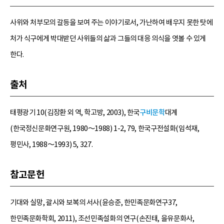
사위와 처부모의 갈등을 보여 주는 이야기로서, 가난하여 배우지 못한 탓에
처가 식구에게 박대받던 사위들의 삶과 그들의 대응 의식을 엿볼 수 있게
한다.
출처
태평광기 10(김장환 외 역, 학고방, 2003), 한국
구비문학
대계
(한국정신문화연구원, 1980～1988) 1-2, 79, 한국구전설화(임석재,
평민사, 1988～1993) 5, 327.
참고문헌
기대와 실망, 괄시와 보복의 서사(윤승준, 한민족문화연구37,
한민족문화학회, 2011), 조선민족설화의 연구(손진태, 을유문화사,