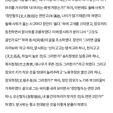
머리를 가리키며 ‘내 머리는 왜 벗겨졌는가?’ 하자, 이번에도 둘째 사위가
‘장인탈두(丈人脫頭)는 연만고(年滿故, 나이가 많기 때문)’라 하였다.
둘째 사위가 읊는 시구마다 장인이 ‘옳다.’ 하며 고개를 끄덕였고, 장모까지
칭찬하면서 맏사위를 조롱하였다. 이에 맏사위가 분이 나서 “그것도
글인가요?” 하며 동서(同壻)의 글을 조소하였다. 장인이 ‘그러면 글을
지어보라.’라고 하자, 맏사위는 ‘산지고고는 탱석고라 하나, 천지고고
(天之高高, 하늘이 높은 것)도 그러한가? 송지청청은 실중고라 하나,
죽지청청(竹之靑靑, 대나무가 푸른 것)도 그러한가?’라고 하였다. 그리고
장모가 키가 작은 것을 빗대어 놀려주려고 ‘노류부장은 열인고라 하나,
장모부장(丈母不長)도 그러한가?’ 하자, 장인 장모가 노기와 부끄러움이
가득하였다. 끝으로 그는 바지를 내려 보이면서 ‘장인탈두는 연만고라
하나, 오신탈두(吾腎脫頭, 내 물건의 머리가 벗겨진 것)도 연만고인가?’
하였다. 맏사위는 평소 천대받은 것을 이렇게 분풀이 하였다.