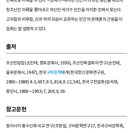
연속으로 이해할 수 있다. <창세가>에서는 인간이 타락한 원인을 애초의
창조신인 미륵을 쫓아내고 악신인 석가가 인간을 차지한 것에서 찾는다.
고귀함과 비루함, 선과 악의 모습이 공존하는 인간의 존재론의 근원을 이
설화는 잘 설명하고 있다.
출처
조선민담집(손진태, 향토문화사, 1930), 조선민족설화의 연구(손진태,
을유문화사, 1947), 한국
구비문학
대계(한국정신문화연구원,
1980∼1988) 4-3, 697; 8-5, 814; 8-12, 542, 한국구전설화(임석재,
평민사, 1988～1993) 7, 269; 9, 59.
참고문헌
동아시아 홍수신화 비교 연구(조현설, 구비문학연구17, 한국구비문학회,