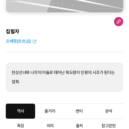
집필자
오세정(吳世晶)
천상선녀와 나무의 아들로 태어난 목도령이 인류의 시조가 된다는
설화.
역사
줄거리
변이
분석
특징
의의
출처
참고문헌