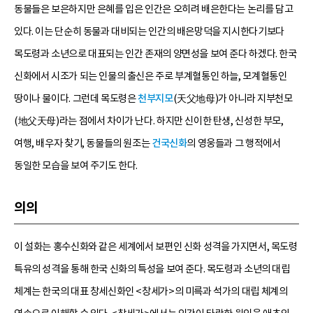
동물들은 보은하지만 은혜를 입은 인간은 오히려 배은한다는 논리를 담고
있다. 이는 단순히 동물과 대비되는 인간의 배은망덕을 지시한다기보다
목도령과 소년으로 대표되는 인간 존재의 양면성을 보여 준다 하겠다. 한국
신화에서 시조가 되는 인물의 출신은 주로 부계혈통인 하늘, 모계혈통인
땅이나 물이다. 그런데 목도령은
천부지모
(天父地母)가 아니라 지부천모
(地父天母)라는 점에서 차이가 난다. 하지만 신이한 탄생, 신성한 부모,
여행, 배우자 찾기, 동물들의 원조는
건국신화
의 영웅들과 그 행적에서
동일한 모습을 보여 주기도 한다.
의의
이 설화는 홍수신화와 같은 세계에서 보편인 신화 성격을 가지면서, 목도령
특유의 성격을 통해 한국 신화의 특성을 보여 준다. 목도령과 소년의 대립
체계는 한국의 대표 창세신화인 <창세가>의 미륵과 석가의 대립 체계의