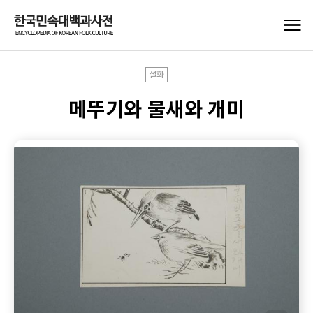
설화
메뚜기와 물새와 개미