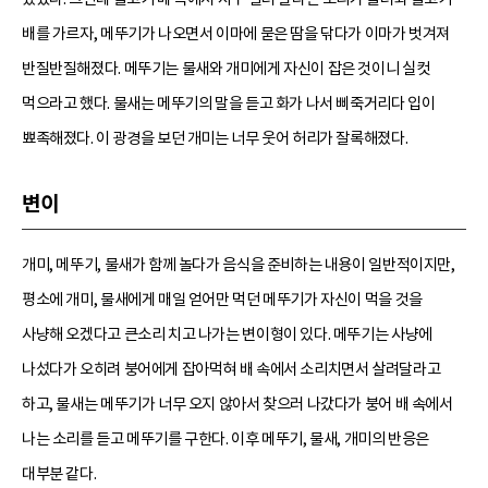
배를 가르자, 메뚜기가 나오면서 이마에 묻은 땀을 닦다가 이마가 벗겨져
반질반질해졌다. 메뚜기는 물새와 개미에게 자신이 잡은 것이니 실컷
먹으라고 했다. 물새는 메뚜기의 말을 듣고 화가 나서 삐죽거리다 입이
뾰족해졌다. 이 광경을 보던 개미는 너무 웃어 허리가 잘록해졌다.
변이
개미, 메뚜기, 물새가 함께 놀다가 음식을 준비하는 내용이 일반적이지만,
평소에 개미, 물새에게 매일 얻어만 먹던 메뚜기가 자신이 먹을 것을
사냥해 오겠다고 큰소리 치고 나가는 변이형이 있다. 메뚜기는 사냥에
나섰다가 오히려 붕어에게 잡아먹혀 배 속에서 소리치면서 살려달라고
하고, 물새는 메뚜기가 너무 오지 않아서 찾으러 나갔다가 붕어 배 속에서
나는 소리를 듣고 메뚜기를 구한다. 이후 메뚜기, 물새, 개미의 반응은
대부분 같다.