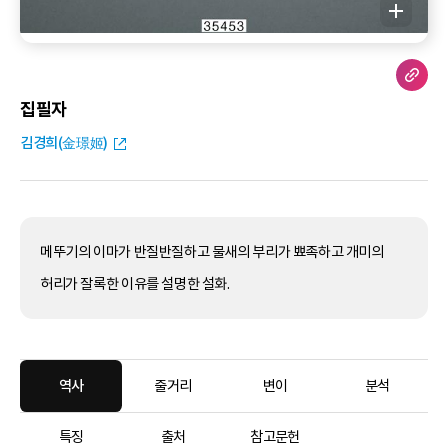
집필자
김경희(金璟姬)
메뚜기의 이마가 반질반질하고 물새의 부리가 뾰족하고 개미의
허리가 잘록한 이유를 설명한 설화.
역사
줄거리
변이
분석
특징
출처
참고문헌