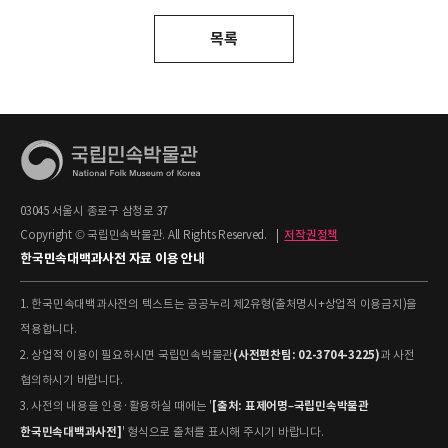
목록
03045 서울시 종로구 삼청로 37
Copyright © 국립민속박물관. All Rights Reserved.
|
저작권정책
한국민속대백과사전 자료 이용 안내
1. 한국민속대백과사전의 텍스트는 공공누리 제2유형(출처명시+상업적 이용금지)을
적용합니다.
(사전편찬팀: 02-3704-3225)
2. 상업적 이용이 필요하시면 국립민속박물관
과 사전
협의하시기 바랍니다.
[출처: 표제어명–국립민속박물관
3. 사전의 내용을 인용·활용하실 때에는 '
한국민속대백과사전]
' 형식으로 출처를 표시해 주시기 바랍니다.