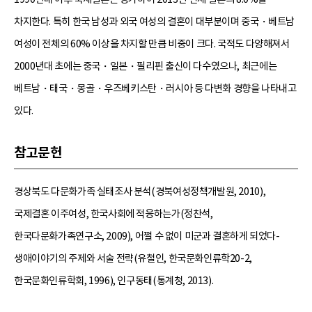
차지한다. 특히 한국 남성과 외국 여성의 결혼이 대부분이며 중국・베트남
여성이 전체의 60% 이상을 차지할 만큼 비중이 크다. 국적도 다양해져서
2000년대 초에는 중국・일본・필리핀 출신이 다수였으나, 최근에는
베트남・태국・몽골・우즈베키스탄・러시아 등 다변화 경향을 나타내고
있다.
참고문헌
경상북도 다문화가족 실태조사 분석(경북여성정책개발원, 2010),
국제결혼 이주여성, 한국사회에 적응하는가(정찬석,
한국다문화가족연구소, 2009), 어쩔 수 없이 미군과 결혼하게 되었다-
생애이야기의 주제와 서술 전략(유철인, 한국문화인류학20-2,
한국문화인류학회, 1996), 인구동태(통계청, 2013).