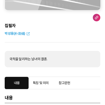
집필자
박성용(朴晟槦)
국적을 달리하는 남녀의 결혼.
내용
특징 및 의의
참고문헌
내용