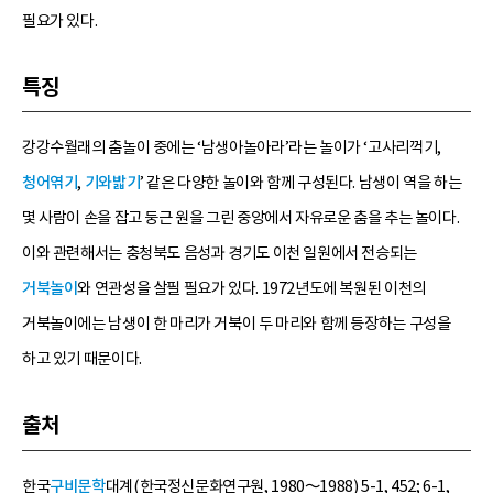
필요가 있다.
특징
강강수월래의 춤놀이 중에는 ‘남생아놀아라’라는 놀이가 ‘고사리꺽기,
청어엮기
,
기와밟기
’ 같은 다양한 놀이와 함께 구성된다. 남생이 역을 하는
몇 사람이 손을 잡고 둥근 원을 그린 중앙에서 자유로운 춤을 추는 놀이다.
이와 관련해서는 충청북도 음성과 경기도 이천 일원에서 전승되는
거북놀이
와 연관성을 살필 필요가 있다. 1972년도에 복원된 이천의
거북놀이에는 남생이 한 마리가 거북이 두 마리와 함께 등장하는 구성을
하고 있기 때문이다.
출처
한국
구비문학
대계(한국정신문화연구원, 1980～1988) 5-1, 452; 6-1,