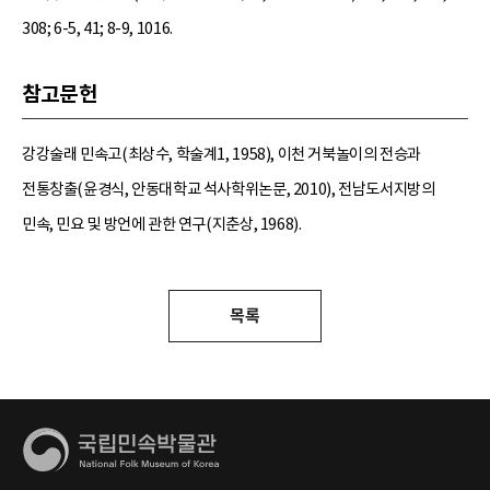
308; 6-5, 41; 8-9, 1016.
참고문헌
강강술래 민속고(최상수, 학술계1, 1958), 이천 거북놀이의 전승과
전통창출(윤경식, 안동대학교 석사학위논문, 2010), 전남도서지방의
민속, 민요 및 방언에 관한 연구(지춘상, 1968).
목록