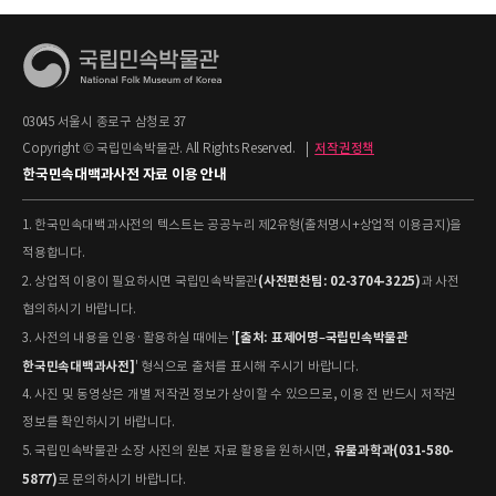
03045 서울시 종로구 삼청로 37
Copyright © 국립민속박물관. All Rights Reserved.
|
저작권정책
한국민속대백과사전 자료 이용 안내
1. 한국민속대백과사전의 텍스트는 공공누리 제2유형(출처명시+상업적 이용금지)을
적용합니다.
(사전편찬팀: 02-3704-3225)
2. 상업적 이용이 필요하시면 국립민속박물관
과 사전
협의하시기 바랍니다.
[출처: 표제어명–국립민속박물관
3. 사전의 내용을 인용·활용하실 때에는 '
한국민속대백과사전]
' 형식으로 출처를 표시해 주시기 바랍니다.
4. 사진 및 동영상은 개별 저작권 정보가 상이할 수 있으므로, 이용 전 반드시 저작권
정보를 확인하시기 바랍니다.
유물과학과(031-580-
5. 국립민속박물관 소장 사진의 원본 자료 활용을 원하시면,
5877)
로 문의하시기 바랍니다.