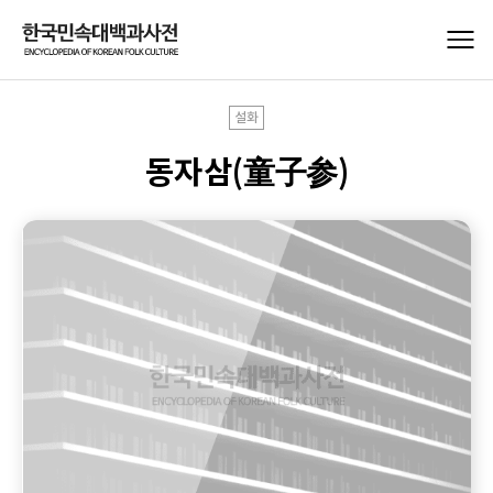
설화
동자삼(童子参)