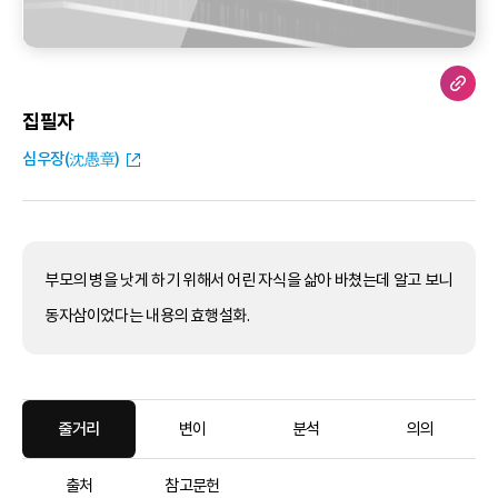
집필자
심우장(沈愚章)
부모의 병을 낫게 하기 위해서 어린 자식을 삶아 바쳤는데 알고 보니
동자삼이었다는 내용의 효행설화.
줄거리
변이
분석
의의
출처
참고문헌