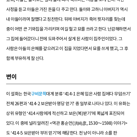
사정을 듣고 아들은 가진 돈을 다 주고 만다. 돌아와 고하니 아버지가 역시
내 아들이라며 잘했다고 칭찬한다. 뒤에 아버지가 죽어 묏자리를 찾는데
중이 어떤 큰 기와집을 가리키며 여길 헐고 묘를 쓰라고 한다. 난감해하면서
그 집에 들어갔더니 전에 도와주어서 살게 된 사람이 집주인이었다. 그
사람은 아들의 은혜를 갚으려고 이 집을 지었다면서 묘를 쓰게 했고, 그 후
함께 부유하게 잘 산다.
변이
이 설화는 한국
구비문학
대계 분류 ‘414-1 은혜 입은 사람 집에다 무덤쓰기’
전체 26편과 ‘414-2 보은받아 명당 얻기’ 중 일부로 나타나 있다. 이 유화는
상위 유형인 ‘414 사람에게 적선하고 보은(복)받기’에 폭넓게 포진되어
있다. 이 중에 널리 알려진 <역관 홍순언(洪純彦, 1530～1598) 이야기>
도 ‘414-5 보은받아 부귀 얻기’에 해당한다. 천 냥이 아니라 소를 판