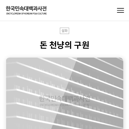
설화
돈 천냥의 구원