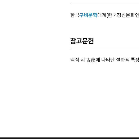
한국
구비문학
대계(한국정신문화연구원, 1
참고문헌
백석 시 古夜에 나타난 설화적 특성(