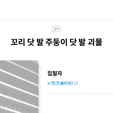
설화
꼬리 닷 발 주둥이 닷 발 괴물
집필자
노영근(盧暎根)