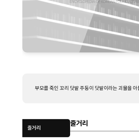
부모를 죽인 꼬리 닷발 주둥이 닷발이라는 괴물을 아
줄거리
줄거리