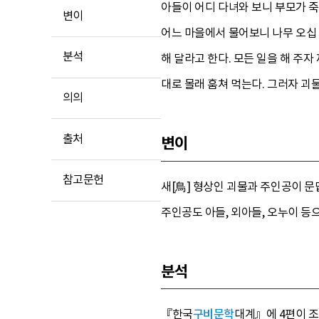
아들이 어디 다녀와 보니 부모가 죽
변이
어느 마을에서 물어보니 나무 오십 
분석
해 달라고 한다. 모든 일을 해 주
대로 몰래 훔쳐 먹는다. 그러자 괴
의의
출처
변이
참고문헌
새[鳥] 형상인 괴물과 주인공이 문
주인공도 아들, 외아들, 오누이 등
분석
『한국
구비문학
대계』에 4편이 조