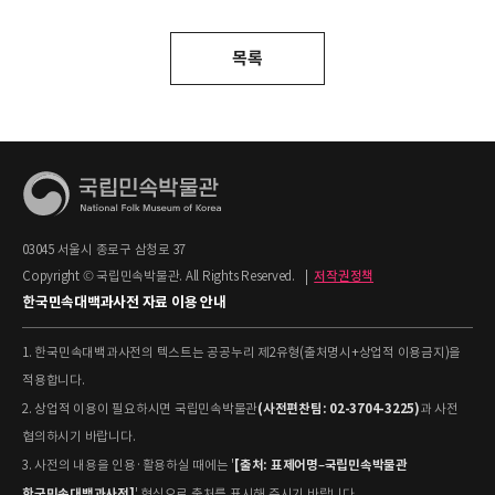
목록
03045 서울시 종로구 삼청로 37
Copyright © 국립민속박물관. All Rights Reserved.
|
저작권정책
한국민속대백과사전 자료 이용 안내
1. 한국민속대백과사전의 텍스트는 공공누리 제2유형(출처명시+상업적 이용금지)을
적용합니다.
(사전편찬팀: 02-3704-3225)
2. 상업적 이용이 필요하시면 국립민속박물관
과 사전
협의하시기 바랍니다.
[출처: 표제어명–국립민속박물관
3. 사전의 내용을 인용·활용하실 때에는 '
한국민속대백과사전]
' 형식으로 출처를 표시해 주시기 바랍니다.