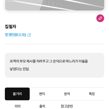
집필자
정경민(鄭京珉)
과객의 부모 제사를 차려주고 그 은덕으로 며느리가 아들을
낳았다는 민담.
줄거리
변이
분석
특징
의의
출처
참고문헌