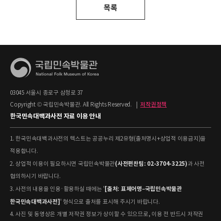
목록
03045 서울시 종로구 삼청로 37
Copyright © 국립민속박물관. All Rights Reserved.
|
저작권정책
한국민속대백과사전 자료 이용 안내
1. 한국민속대백과사전의 텍스트는 공공누리 제2유형(출처명시+상업적 이용금지)을
적용합니다.
(사전편찬팀: 02-3704-3225)
2. 상업적 이용이 필요하시면 국립민속박물관
과 사전
협의하시기 바랍니다.
[출처: 표제어명–국립민속박물관
3. 사전의 내용을 인용·활용하실 때에는 '
한국민속대백과사전]
' 형식으로 출처를 표시해 주시기 바랍니다.
4. 사진 및 동영상은 개별 저작권 정보가 상이할 수 있으므로, 이용 전 반드시 저작권