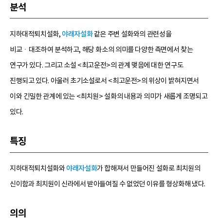
분석
지하대적퇴치설화,
야래자설화
같은 주변 설화와의 관련성을
비교ㆍ대조하여 분석하고, 해당 화소의 의미를 다양한 측면에서 찾는
연구가 있다. 그리고 소설 <최고운전>의 관계 맺음에 대한 연구도
진행되고 있다. 아울러 초기소설로서 <최고운전>의 위상이 밝혀지면서
이와 긴밀한 관계에 있는 <최치원> 설화의 내용과 의미가 새롭게 조명되고
있다.
특징
지하대적퇴치설화와
야래자설화
가 합해져서 만들어진 설화로 최치원의
신이함과 최치원이 신라에서 받아들여질 수 없었던 이유를 형상화해 냈다.
의의