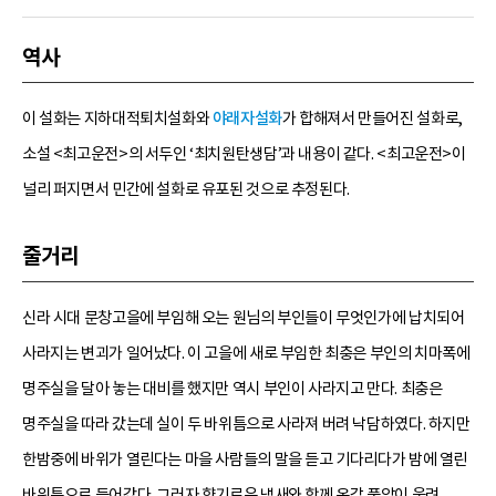
역사
이 설화는 지하대적퇴치설화와
야래자설화
가 합해져서 만들어진 설화로,
소설 <최고운전>의 서두인 ‘최치원탄생담’과 내용이 같다. <최고운전>이
널리 퍼지면서 민간에 설화로 유포된 것으로 추정된다.
줄거리
신라 시대 문창고을에 부임해 오는 원님의 부인들이 무엇인가에 납치되어
사라지는 변괴가 일어났다. 이 고을에 새로 부임한 최충은 부인의 치마폭에
명주실을 달아 놓는 대비를 했지만 역시 부인이 사라지고 만다. 최충은
명주실을 따라 갔는데 실이 두 바위틈으로 사라져 버려 낙담하였다. 하지만
한밤중에 바위가 열린다는 마을 사람들의 말을 듣고 기다리다가 밤에 열린
바위틈으로 들어갔다. 그러자 향기로운 냄새와 함께 온갖 풍악이 울려