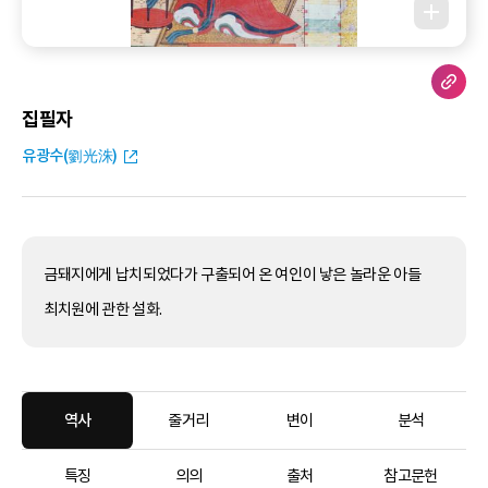
집필자
유광수(劉光洙)
금돼지에게 납치되었다가 구출되어 온 여인이 낳은 놀라운 아들
최치원에 관한 설화.
역사
줄거리
변이
분석
특징
의의
출처
참고문헌