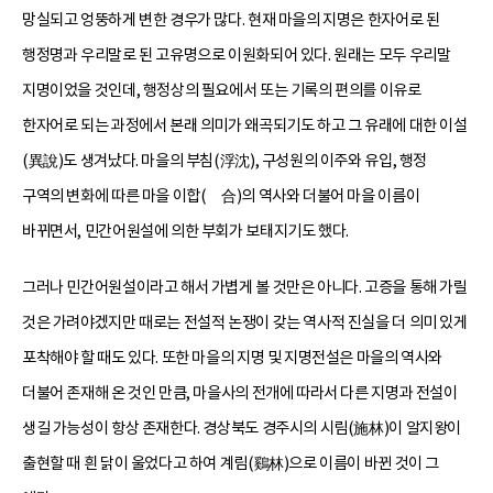
망실되고 엉뚱하게 변한 경우가 많다. 현재 마을의 지명은 한자어로 된
행정명과 우리말로 된 고유명으로 이원화되어 있다. 원래는 모두 우리말
지명이었을 것인데, 행정상의 필요에서 또는 기록의 편의를 이유로
한자어로 되는 과정에서 본래 의미가 왜곡되기도 하고 그 유래에 대한 이설
(異說)도 생겨났다. 마을의 부침(浮沈), 구성원의 이주와 유입, 행정
구역의 변화에 따른 마을 이합(離合)의 역사와 더불어 마을 이름이
바뀌면서, 민간어원설에 의한 부회가 보태지기도 했다.
그러나 민간어원설이라고 해서 가볍게 볼 것만은 아니다. 고증을 통해 가릴
것은 가려야겠지만 때로는 전설적 논쟁이 갖는 역사적 진실을 더 의미 있게
포착해야 할 때도 있다. 또한 마을의 지명 및 지명전설은 마을의 역사와
더불어 존재해 온 것인 만큼, 마을사의 전개에 따라서 다른 지명과 전설이
생길 가능성이 항상 존재한다. 경상북도 경주시의 시림(施林)이 알지왕이
출현할 때 흰 닭이 울었다고 하여 계림(鷄林)으로 이름이 바뀐 것이 그