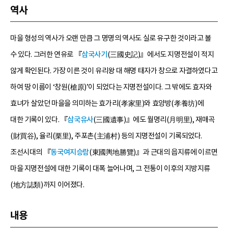
역사
마을 형성의 역사가 오랜 만큼 그 명명의 역사도 실로 유구한 것이라고 볼
수 있다. 그러한 연유로 『
삼국사기
(三國史記)』에서도 지명전설이 적지
않게 확인된다. 가장 이른 것이 유리왕 대 해명 태자가 창으로 자결하였다고
하여 땅 이름이 ‘창원(槍原)’이 되었다는 지명전설이다. 그 밖에도 효자와
효녀가 살았던 마을을 의미하는 효가리(孝家里)와 효양방(孝養坊)에
대한 기록이 있다. 『
삼국유사
(三國遺事)』에도 월명리(月明里), 재매곡
(財買谷), 율리(栗里), 주포촌(主浦村) 등의 지명전설이 기록되었다.
조선시대의 『
동국여지승람
(東國輿地勝覽)』과 근대의 읍지류에 이르면
마을 지명전설에 대한 기록이 대폭 늘어나며, 그 전통이 이후의 지방지류
(地方誌類)까지 이어졌다.
내용