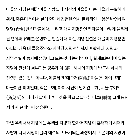
마을의 지명은 해당 마을 사람들이 자신의 마을을 다른 마을과 구별하기
위해, 혹은 마을에서 살아오면서 경험한 역사 문화적인 내용을 반영하여
명명(命名)한 결과물이다. 그리고 마을 지명전설은 마을이 그렇게 불리게
된 연유와 유래를 설명하는 언술이다. 마을 지명전설은 마을의 지명뿐만
아니라 마을 내 특정 장소와 관련된 지명전설까지 포함한다. 지명과
지명전설이 동시에 생겼다고 보는 것이 논리적이나, 실제로는 이미 있는
지명에 전설이 첨부되는 경우가 더 많다. 하나의 지명에 반드시 하나의
전설만 있는 것도 아니다. 이를테면 ‘애오개(阿峴)’ 마을은 ‘아이고개’
마을이란 의미인데, 작은 고개, 아이 시신이 넘어간 고개, 서울 부아악
(負兒岳)의 아이가 달아나려는 것을 떡으로 달래는 비보(裨補) 고개 등의
세 가지 유래담이 전승된다.
과연 우리나라 지명에는 우리말 지명과 한자어 지명이 혼재하여 시대와
사람에 따라 지명이 달리 해석되고 표기되는 과정에서 그 본래의 지명이