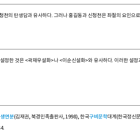
청천의 탄생담과 유사하다. 그러나 홍길동과 신청천은 좌절의 요인으로
 설정한 것은 <곽재우설화>나 <이순신설화>와 유사하다. 이러한 설정
천생연분
(김재권, 북경민족출판사, 1998), 한국
구비문학
대계(한국정신문화연구
4.