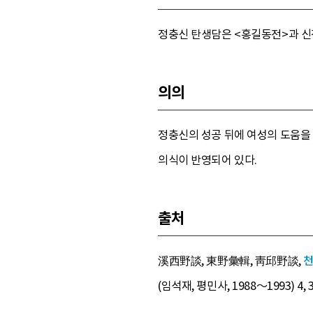
정충신 탄생담은 <홍길동전>과 신
의의
정충신의 성공 뒤에 여성의 도움을
의식이 반영되어 있다.
출처
溪西野談, 東野彙輯, 靑邱野談,
(임석재, 평민사, 1988～1993) 4, 3