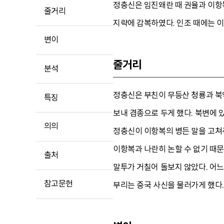
정충신은 임진왜란 때 권율과 이항
줄거리
지략에 감복하였다. 인조 때에는 
변이
줄거리
분석
정충신은 부친이 무등산 청룡과 북악
특징
보내 겸종으로 두게 했다. 북변에 
의의
정충신이 이항복의 병든 말을 고쳐주
이항복과 나란히 논할 수 없기 때문
출처
말투가 거칠어 돌보지 않았다. 어느
참고문헌
부리는 중국 사신을 물러가게 했다.