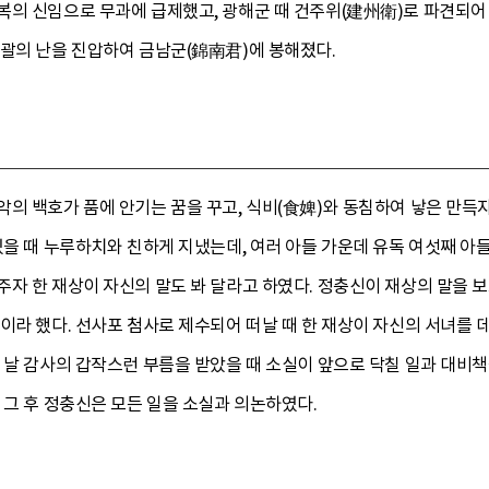
복의 신임으로 무과에 급제했고, 광해군 때 건주위(建州衛)로 파견되어
이괄의 난을 진압하여 금남군(錦南君)에 봉해졌다.
의 백호가 품에 안기는 꿈을 꾸고, 식비(食婢)와 동침하여 낳은 만득자
있을 때 누루하치와 친하게 지냈는데, 여러 아들 가운데 유독 여섯째 아
자 한 재상이 자신의 말도 봐 달라고 하였다. 정충신이 재상의 말을 보
이라 했다. 선사포 첨사로 제수되어 떠날 때 한 재상이 자신의 서녀를 
 날 감사의 갑작스런 부름을 받았을 때 소실이 앞으로 닥칠 일과 대비
 그 후 정충신은 모든 일을 소실과 의논하였다.