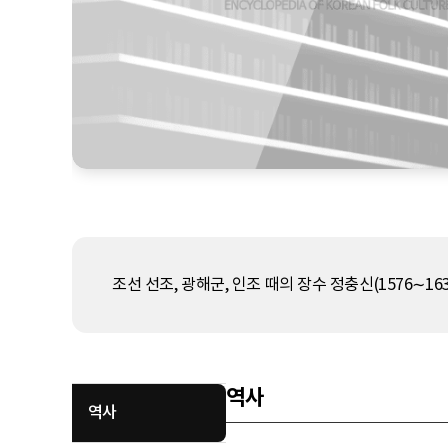
조선 선조, 광해군, 인조 때의 장수 정충신(1576∼16
역사
역사