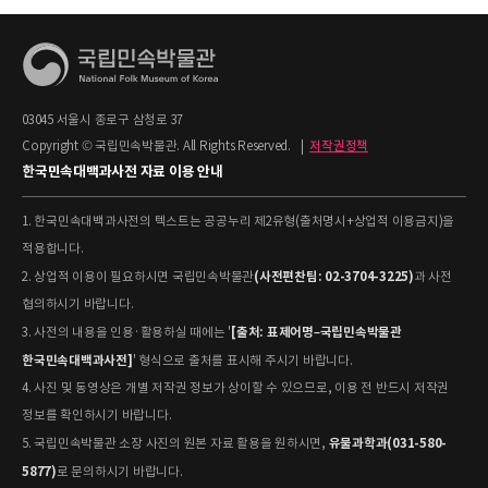
03045 서울시 종로구 삼청로 37
Copyright © 국립민속박물관. All Rights Reserved.
|
저작권정책
한국민속대백과사전 자료 이용 안내
1. 한국민속대백과사전의 텍스트는 공공누리 제2유형(출처명시+상업적 이용금지)을
적용합니다.
(사전편찬팀: 02-3704-3225)
2. 상업적 이용이 필요하시면 국립민속박물관
과 사전
협의하시기 바랍니다.
[출처: 표제어명–국립민속박물관
3. 사전의 내용을 인용·활용하실 때에는 '
한국민속대백과사전]
' 형식으로 출처를 표시해 주시기 바랍니다.
4. 사진 및 동영상은 개별 저작권 정보가 상이할 수 있으므로, 이용 전 반드시 저작권
정보를 확인하시기 바랍니다.
유물과학과(031-580-
5. 국립민속박물관 소장 사진의 원본 자료 활용을 원하시면,
5877)
로 문의하시기 바랍니다.