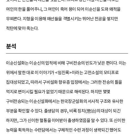
여인의 한을 풀어주니, 그 여인이 죽어 용이 되어 이순신을 도와 왜적을
무찌른다. 지형을 이용해 왜선들을 격멸시키는 뛰어난 전공을 쌓지만
적탄에 맞아 죽는다.
분석
이순신설화는 이순신의 업적에 비해 구비전승의 빈도가 낮은 편이다. 이는
위에서 말한 대로 이 이야기가 <임진록>이라는 고전소설의 모티프로
집대성되었고, 따라서 구비설화 향유층 입장에서는 그러한 전승의 틀을
억지로 변이시킬 필요가 없었기 때문으로 해석된다. 하지만 몇몇
구비전승되는 이순신설화에서는 한국장군설화의 서사적 구조와 유사한
부분을 확인할 수 있다. 출생담의 경우, 비록 징치(懲治)의 대상이 되긴
하지만, 그가 신이한 혈통을 이어받아 출생하였음을 알 수 있다. 또 신이한
능력을 획득하는 수련담에서는 구체적인 수련 과정이 생략되긴 했어도