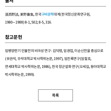
출처
溪西野談, 東野彙集, 한국
구비문학
대계(한국정신문화연구원,
1980∼1988) 8-1, 502; 8-5, 316.
참고문헌
임병양란기 인물전의 비극성 연구 : 김덕령, 임경업, 이순신전을 중심으로
(유권석, 우석대학교 박사학위논문, 1997), 임진록연구(임철호,
연세대학교 박사학위논문, 1986), 한국 장군설화 연구(오세길, 동아대학교
박사학위논문, 1999).
목록