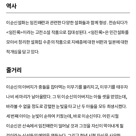
역사
이순신설화는 임진왜란과 관련한 다양한 설화들과 함께 형성․전승되다가
<임진록>이라는 고전소설 작품으로 집대성된다. <임진록>은 민간설화를
모아서 정리한 설화집 수준의 작품으로 지배층에 대한 비판과 일본에 대한
적개심을 담고 있다.
줄거리
이순신의 아버지가 중들을 잡아먹는 이무기를 물리치고, 이무기를 태우자
나비 세 마리가 날아올랐다. 그 뒤 이순신의 아버지는 아들 셋을 얻었는데,
바라볼 수 없을 정도로 강렬한 눈빛을 타고 난 두 아들을 모두 희생시켰다.
세 번째 아이는 눈빛이 순하여 키웠는데, 바로 이순신이다. 어린 시절
이순신은 산속에서 임진왜란이 일어날 것과 그것을 자신이 막아내게 될
것이라는 신선들의 예언을 엿듣는다. 그리고 청년 시절 자신을 사모한