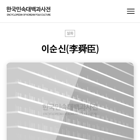
설화
이순신(李舜臣)