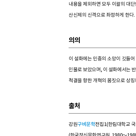
내용을 제외하면 모두 이괄의 대단
산신제의 신격으로 좌정하게 한다.
의의
이 설화에는 민중의 소망이 깃들어
인물로 보았으며, 이 설화에서는 반
척결을 향한 개혁의 몸짓으로 상징
출처
강원
구비문학
전집1(한림대학교 국어
(한국정신문화연구원, 1980～1988) 2-