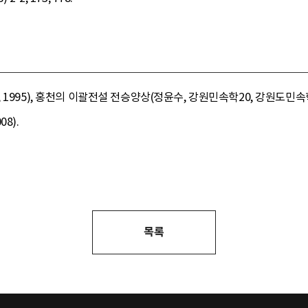
1995), 홍천의 이괄전설 전승양상(정윤수, 강원민속학20, 강원도민속학
8).
목록