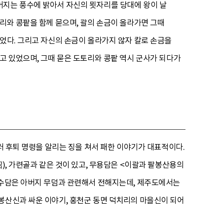
버지는 풍수에 밝아서 자신의 묏자리를 당대에 왕이 날
리와 콩팥을 함께 묻으며, 괄의 손금이 올라가면 그때
묻었다. 그리고 자신의 손금이 올라가지 않자 칼로 손금을
고 있었으며, 그때 묻은 도토리와 콩팥 역시 군사가 되다가
러 후퇴 명령을 알리는 징을 쳐서 패한 이야기가 대표적이다.
), 가련골과 같은 것이 있고, 무용담은 <이괄과 팔봉산용의
 풍수담은 아버지 무덤과 관련해서 전해지는데, 제주도에서는
봉산신과 싸운 이야기, 홍천군 동면 덕치리의 마을신이 되어