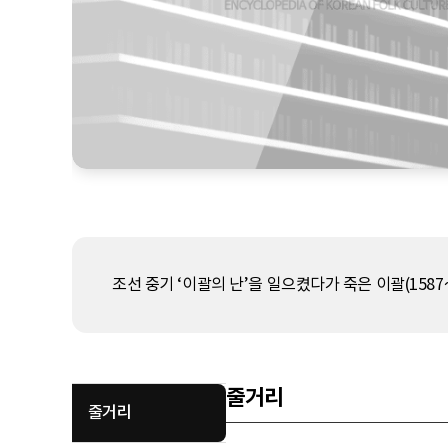
조선 중기 ‘이괄의 난’을 일으켰다가 죽은 이괄(1587～
줄거리
줄거리