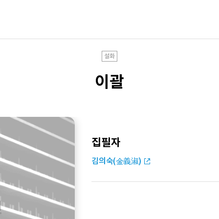
설화
이괄
집필자
김의숙(金義淑)