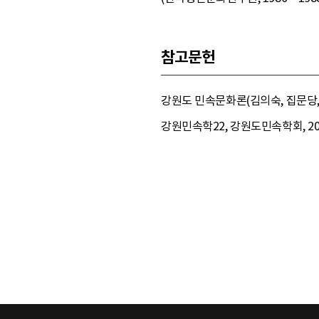
참고문헌
강원도 민속문화론(김의숙, 집문당, 
강원민속학22, 강원도민속학회, 200