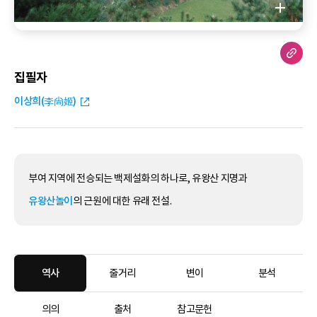
집필자
이상희(李尙姬)
부여 지역에 전승되는 백제설화의 하나로, 유왕산 지명과
유왕산놀이
의 근원에 대한 유래 전설.
역사
줄거리
변이
분석
의의
출처
참고문헌