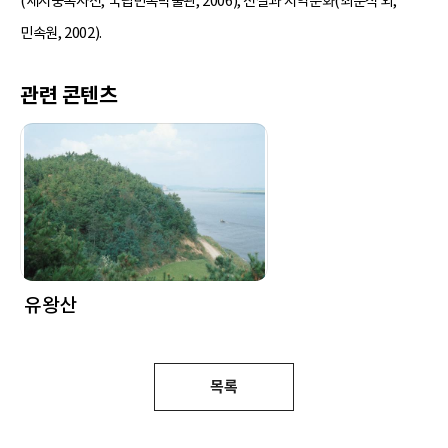
(세시풍속사전, 국립민속박물관, 2006), 전설과 지역문화(최운식 외,
민속원, 2002).
관련 콘텐츠
유왕산
목록