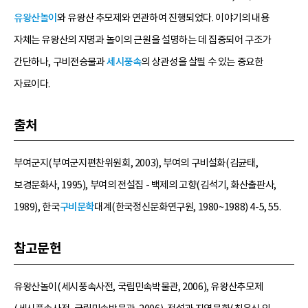
유왕산놀이
와 유왕산 추모제와 연관하여 진행되었다. 이야기의 내용
자체는 유왕산의 지명과 놀이의 근원을 설명하는 데 집중되어 구조가
간단하나, 구비전승물과
세시풍속
의 상관성을 살필 수 있는 중요한
자료이다.
출처
부여군지(부여군지편찬위원회, 2003), 부여의 구비설화(김균태,
보경문화사, 1995), 부여의 전설집 - 백제의 고향(김석기, 화산출판사,
1989), 한국
구비문학
대계(한국정신문화연구원, 1980~1988) 4-5, 55.
참고문헌
유왕산놀이(세시풍속사전, 국립민속박물관, 2006), 유왕산추모제