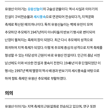
유왕산 이야기는
유왕산놀이
의 구술상관물이다. 역사 사실과 이야기의
진실이 구비전승물과
세시풍속
으로 연관되어 전승되다가, 지역문화
축제로 확산된 예의 하나이다. 특히 유왕산놀이는 백제 유민이 모여
추모하던 추모제가 1947년까지 아녀자들의 반보기 행사로 변이되어
난장이 펼쳐지는 축제의 장이 되었다. 최근 다시 추모제의 성격으로
회귀하여 지역 축제가 되었다. 이렇게 추모제 중심의 성격으로 지역 축제를
형성할 수 있는 타당성의 근원이 바로 유왕산 전설이다. 인근의 충남 서천
남산에도 이와 비슷한 전설과 풍속이 전한다. 1948년 이후 단절되었던 이
행사는 1997년 백제 멸망의 역사 배경과 반보기의 세시풍속을 바탕으로
하여 향토 축제인 유왕산 추모제로 부활하였다.
의의
유왕산 이야기는 지역 축제의 근원설화로 전승되고 있으며, 연구 또한