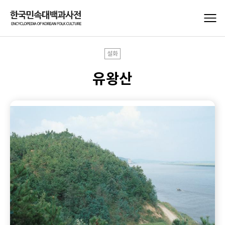
설화
유왕산