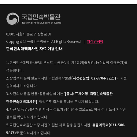
03045 서울시 종로구 삼청로 37
Copyright © 국립민속박물관. All Rights Reserved.
|
저작권정책
한국민속대백과사전 자료 이용 안내
1. 한국민속대백과사전의 텍스트는 공공누리 제2유형(출처명시+상업적 이용금지)을
적용합니다.
(사전편찬팀: 02-3704-3225)
2. 상업적 이용이 필요하시면 국립민속박물관
과 사전
협의하시기 바랍니다.
[출처: 표제어명–국립민속박물관
3. 사전의 내용을 인용·활용하실 때에는 '
한국민속대백과사전]
' 형식으로 출처를 표시해 주시기 바랍니다.
4. 사진 및 동영상은 개별 저작권 정보가 상이할 수 있으므로, 이용 전 반드시 저작권
정보를 확인하시기 바랍니다.
유물과학과(031-580-
5. 국립민속박물관 소장 사진의 원본 자료 활용을 원하시면,
5877)
로 문의하시기 바랍니다.