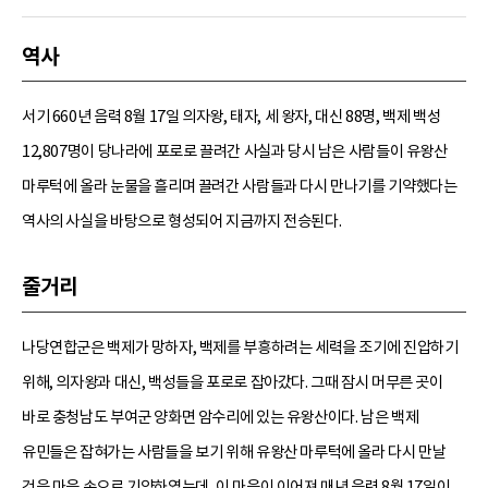
역사
서기 660년 음력 8월 17일 의자왕, 태자, 세 왕자, 대신 88명, 백제 백성
12,807명이 당나라에 포로로 끌려간 사실과 당시 남은 사람들이 유왕산
마루턱에 올라 눈물을 흘리며 끌려간 사람들과 다시 만나기를 기약했다는
역사의 사실을 바탕으로 형성되어 지금까지 전승된다.
줄거리
나당연합군은 백제가 망하자, 백제를 부흥하려는 세력을 조기에 진압하기
위해, 의자왕과 대신, 백성들을 포로로 잡아갔다. 그때 잠시 머무른 곳이
바로 충청남도 부여군 양화면 암수리에 있는 유왕산이다. 남은 백제
유민들은 잡혀가는 사람들을 보기 위해 유왕산 마루턱에 올라 다시 만날
것을 마음 속으로 기약하였는데, 이 마음이 이어져 매년 음력 8월 17일이