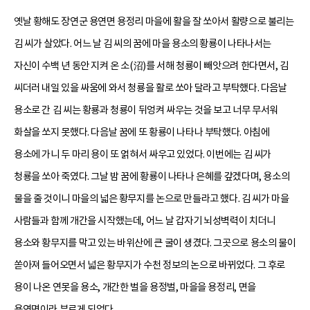
옛날 황해도 장연군 용연면 용정리 마을에 활을 잘 쏘아서 활량으로 불리는
김 씨가 살았다. 어느 날 김 씨의 꿈에 마을 용소의 황룡이 나타나서는
자신이 수백 년 동안 지켜 온 소(沼)를 서해 청룡이 빼앗으려 한다면서, 김
씨더러 내일 있을 싸움에 와서 청룡을 활로 쏘아 달라고 부탁했다. 다음날
용소로 간 김 씨는 황룡과 청룡이 뒤엉켜 싸우는 것을 보고 너무 무서워
화살을 쏘지 못했다. 다음날 꿈에 또 황룡이 나타나 부탁했다. 아침에
용소에 가니 두 마리 용이 또 얽혀서 싸우고 있었다. 이번에는 김 씨가
청룡을 쏘아 죽였다. 그날 밤 꿈에 황룡이 나타나 은혜를 갚겠다며, 용소의
물을 줄 것이니 마을의 넓은 황무지를 논으로 만들라고 했다. 김 씨가 마을
사람들과 함께 개간을 시작했는데, 어느 날 갑자기 뇌성벽력이 치더니
용소와 황무지를 막고 있는 바위산에 큰 굴이 생겼다. 그곳으로 용소의 물이
쏟아져 들어오면서 넓은 황무지가 수천 정보의 논으로 바뀌었다. 그 후로
용이 나온 연못을 용소, 개간한 벌을 용정벌, 마을을 용정리, 면을
용연면이라 부르게 되었다.