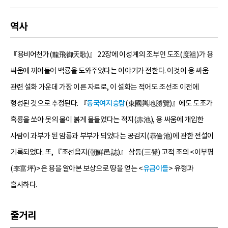
역사
『용비어천가(龍飛御天歌)』 22장에 이성계의 조부인 도조(度祖)가 용
싸움에 끼어들어 백룡을 도와주었다는 이야기가 전한다. 이것이 용 싸움
관련 설화 가운데 가장 이른 자료로, 이 설화는 적어도 조선조 이전에
형성된 것으로 추정된다. 『
동국여지승람
(東國輿地勝覽)』에도 도조가
흑룡을 쏘아 못의 물이 붉게 물들었다는 적지(赤池), 용 싸움에 개입한
사람이 과부가 된 암룡과 부부가 되었다는 공검지(恭儉池)에 관한 전설이
기록되었다. 또, 『조선읍지(朝鮮邑誌)』 삼등(三登) 고적 조의 <이부평
(李富坪)>은 용을 알아본 보상으로 땅을 얻는 <
유금이들
> 유형과
흡사하다.
줄거리