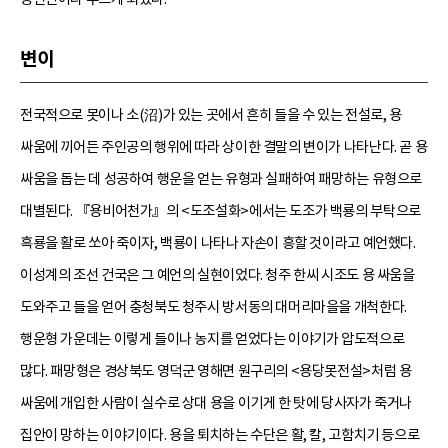
변이
전국적으로 못이나 소(沼)가 있는 곳에서 흔히 들을 수 있는 전설로, 용
싸움에 끼어든 주인공의 행위에 따라 상이한 결말의 변이가 나타난다. 곧 용
싸움을 돕는 데 성공하여 행운을 얻는 유형과 실패하여 패망하는 유형으로
대별된다. 『용비어천가』의 <도조설화>에서는 도조가 백룡의 부탁으로
흑룡을 활로 쏘아 죽이자, 백룡이 나타나 자손이 흥할 것이라고 예언했다.
이성계의 조선 건국은 그 예언의 실현이었다. 청주 한씨 시조도 용 싸움을
도와주고 들을 얻어 충청북도 청주시 방서동의 대머리마을을 개척한다.
행운형 가운데는 이렇게 들이나 농지를 얻었다는 이야기가 압도적으로
많다. 패망형은 경상북도 영덕군 영해면 원구리의 <용당못전설>처럼 용
싸움에 개입한 사람이 실수로 상대 용을 이기게 한 탓에 당사자가 죽거나
집안이 망하는 이야기이다. 용을 퇴치하는 수단은 활, 칼, 고함치기 등으로