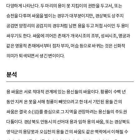
다양하게 나타난다. 두 마리의 용이 못 지킴이의 권한을 두고서, 또는
승천을 다투며 싸움을 벌이는 경우가 대부분이지만, 경상북도 상주지
공검면 양정리의 공검지의 경우처럼 남편 용을 두고 처첩 사이인 두 용이
싸우기도 한다. 싸움에 끼어든 존재가 개국시조의 조부, 성씨시조, 명궁과
같은 영웅적 존재에서부터 점차 부자, 머슴 등으로 바뀌는 것은 신화적
의미가 퇴색되면서 생긴 변이이다.
분석
용 싸움은 서로 적대적 관계에 있는 용신들의 싸움이다. 황룡이 수백 년
동안 지켜 온 못을 서해 청룡이 빼앗으려고 한 데서 기인된 용들 간의
싸움은 결국 소(沼)를 중심으로 그 지역을 관장하려는 용신들의 주도권
다툼이다. 경상북도 안동시의 선어대 용과 임하 용의 싸움, 또는 경상북도
영덕군의 용당못과 오십천의 용들 간의 싸움도 같은 맥락에서 이해될 수