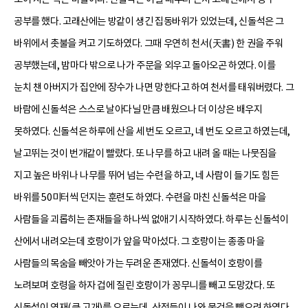
공부를 했다. 고래산에는 방같이 생긴 집동바위가 있었는데, 신돌석은 그
바위에서 촛불을 켜고 기도하였다. 그때 우연히 천서(天書) 한 권을 주워
공부했는데, 밤마다 밖으로 나가 주문을 외우고 돌아오곤 하였다. 이를
눈치 챈 아버지가 집안에 장수가 나면 망한다고 하여 천서를 태워버렸다. 그
바람에 신돌석은 스스로 날아다닐 만큼 배웠으나 더 이상은 배우지
못하였다. 신돌석은 하루에 산을 세 번도 오르고, 네 번도 오르고 하였는데,
날고뛰는 것이 번개같이 빨랐다. 또 나무를 하고 내려 올 때는 나뭇짐을
지고 높은 바위나 나무를 뛰어 넘는 수련을 하고, 네 사람이 들기도 힘든
바위를 50미터씩 던지는 훈련도 하였다. 수련을 마친 신돌석은 마을
사람들을 괴롭히는 존재들을 하나씩 없애기 시작하였다. 하루는 신돌석이
산에서 내려오는데 호랑이가 앞을 막아섰다. 그 호랑이는 종종 마을
사람들의 목숨을 빼앗아 가는 두려운 존재였다. 신돌석이 호랑이를
노려보며 호령을 하자 겁에 질린 호랑이가 꽁무니를 빼고 도망갔다. 또
신돌석이 엿재(큰 고개)를 오르는데, 산적들이 나와 물건을 뺏으려 하였다.