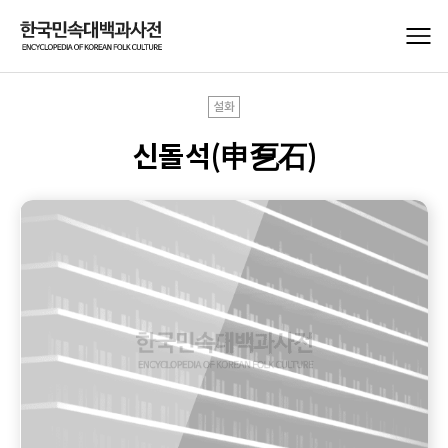
설화
신돌석(申乭石)