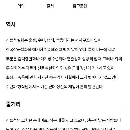
의의
출처
참고문헌
역사
신돌석설화는 출생, 수련, 행적, 죽음이라는 서사구조에 있어
한국장군설화와 애기장수설화와 그 맥이 닿아 있다. 특히 비극적 결말
부분은 김덕령설화나 애기장수설화와 연관성이 상당히 짙다. 그러나 위의
두 설화와는 다르게 신돌석설화의 형성은 근대 정신에 기초하고 있어
출생과 죽음에 관한 서사단락은 역사 사실에서 크게 벗어나지 않고 있다.
수련과 행적담에서도 이런 근대 정신의 개입이 흔히 발견된다.
줄거리
신돌석의 고향은 복대미로, 작은 내를 끼고 있으며, 신분이 낮은 사람들이
모여 사는 작은 마을이다. 신돌석은 어릴 때부터 근처 고래산에서 장수