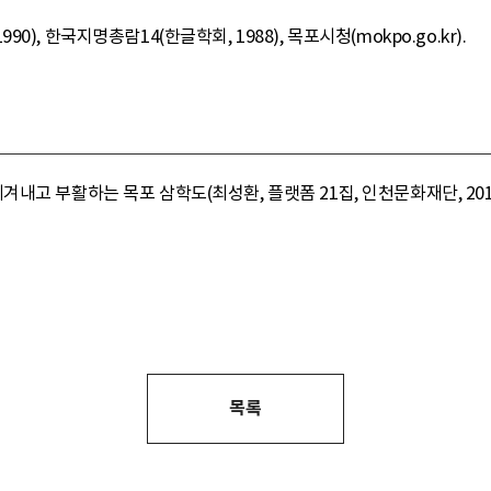
), 한국지명총람14(한글학회, 1988), 목포시청(mokpo.go.kr).
내고 부활하는 목포 삼학도(최성환, 플랫폼 21집, 인천문화재단, 20
목록