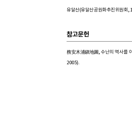
유달산(유달산공원화추진위원회, 1990
참고문헌
務安木浦鎭地圖, 수난의 역사를 이겨
2005).