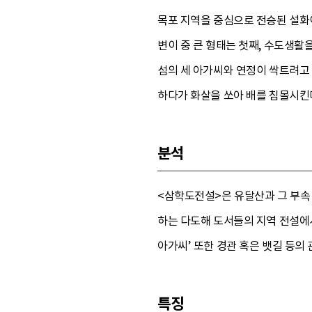
목포 지역을 중심으로 전승된 설화이
변이 중 큰 형태는 첫째, 수도생활
섬의 세 아가씨와 연정이 싹트려고
하다가 화살을 쏘아 배를 침몰시킨
분석
<삼학도전설>은 유달산과 그 부속
하는 다도해 도서들의 지역 전설에서
아가씨’ 또한 경관 혹은 뱃길 등의 
특징