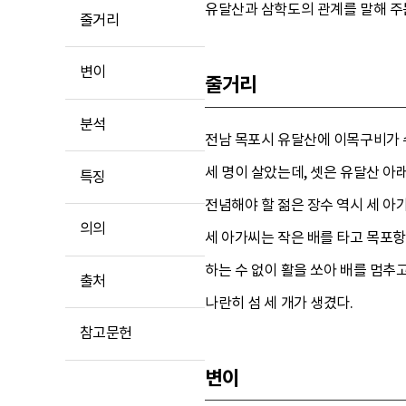
유달산과 삼학도의 관계를 말해 주는
줄거리
변이
줄거리
분석
전남 목포시 유달산에 이목구비가 수
세 명이 살았는데, 셋은 유달산 아
특징
전념해야 할 젊은 장수 역시 세 아
의의
세 아가씨는 작은 배를 타고 목포항
하는 수 없이 활을 쏘아 배를 멈추
출처
나란히 섬 세 개가 생겼다.
참고문헌
변이