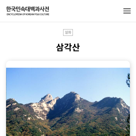
설화
삼각산