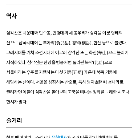
역사
삼각산은 백운대와 인수봉, 만경대의 세 봉우리가 삼각을 이룬 형태의
산으로 삼국시대에는 부아악(負兒岳), 횡악(橫岳), 한산 등으로 불렸다.
고려시대를 거쳐 조선시대에 이르러 삼각산 또는 화산(華山)으로 불리기
시작하였다. 삼각산은 한양을 병풍처럼 둘러싼 북악(北岳)으로
서울이라는 우주를 지탱하는 다섯 기둥[五岳] 가운데 북쪽 기둥에
해당하는 산이다. 서울을 상징하는 산으로, 특히 병자호란 때 청나라로
끌려가던 이들이 삼각산을 돌아보며 고국을 떠나는 정회를 노래한 시조나
한시가 많다.
줄거리
첫 번째 이야기는조선시대
무학대사
가 궁궐 터를 잡기 위해 천지를