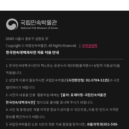
03045 서울시 종로구 삼청로 37
Copyright © 국립민속박물관. All Rights Reserved.
|
저작권정책
한국민속대백과사전 자료 이용 안내
1. 한국민속대백과사전의 텍스트는 공공누리 제2유형(출처명시+상업적 이용금지)을
적용합니다.
(사전편찬팀: 02-3704-3225)
2. 상업적 이용이 필요하시면 국립민속박물관
과 사전
협의하시기 바랍니다.
[출처: 표제어명–국립민속박물관
3. 사전의 내용을 인용·활용하실 때에는 '
한국민속대백과사전]
' 형식으로 출처를 표시해 주시기 바랍니다.
4. 사진 및 동영상은 개별 저작권 정보가 상이할 수 있으므로, 이용 전 반드시 저작권
정보를 확인하시기 바랍니다.
유물과학과(031-580-
5. 국립민속박물관 소장 사진의 원본 자료 활용을 원하시면,