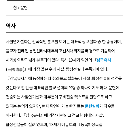
참고문헌
역사
사찰연기설화는 전국적인 분포를 보이는 대표적 광포설화 중 한 종류이며,
불교가 전래된 통일신라시대부터 조선시대까지를 배경으로 기술되어
시기상으로도 넓게 분포되어 있다. 특히 13세기 일연의 『
삼국유사
(三國遺事)』에 가장 많은 수의 사찰․탑상전설이 수록되어 있다.
『삼국유사』에 등장하는 다수의 불교 설화들이 사찰․탑상전설의 성격을
갖는다고 할 만큼 대표적인 불교 설화의 유형 중 하나이기도 하다. 문헌에
전승되는 사찰연기설화 대부분이 구비전승 텍스트를 원형으로 하고
있다는 논의가 있지만, 현재 확인이 가능한 자료는
문헌설화
가 다수를
차지한다. 『삼국유사』에 가장 세련되고 정교한 형태의 사찰․
탑상전설들이 실려 있으며, 13세기 이규보의 『동국이상국집