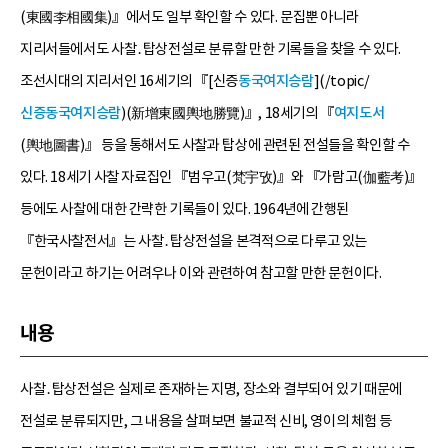
(東國李相國集)』에서도 일부 확인할 수 있다. 문집뿐 아니라
지리서들에서도 사찰․탑상전설로 분류할 만한 기록들을 찾을 수 있다.
조선시대의 지리서인 16세기의 『[신증
동국여지승람
](/topic/
신증동국여지승람
)(新增東國輿地勝覽)』, 18세기의 『
여지도서
(輿地圖書)』 등을 통해서도 사찰과 탑상에 관련된 전설들을 확인할 수
있다. 18세기 사찰 자료집인 『범우고(梵宇攷)』와 『가람고(伽藍考)』
등에도 사찰에 대한 간략한 기록들이 있다. 1964년에 간행된
『한국사찰전서』는 사찰․탑상전설을 본격적으로 다루고 있는
문헌이라고 하기는 어려우나 이와 관련하여 참고할 만한 문헌이다.
내용
사찰․탑상전설은 실제로 존재하는 지명, 장소와 결부되어 있기 때문에
전설로 분류되지만, 그 내용을 살펴보면 불교적 신비, 영이의 체험 등