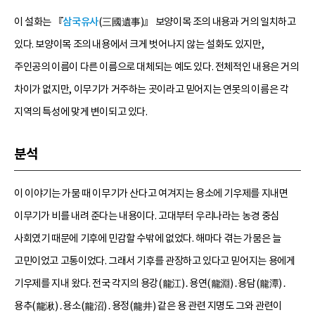
이 설화는 『
삼국유사
(三國遺事)』 보양이목 조의 내용과 거의 일치하고
있다. 보양이목 조의 내용에서 크게 벗어나지 않는 설화도 있지만,
주인공의 이름이 다른 이름으로 대체되는 예도 있다. 전체적인 내용은 거의
차이가 없지만, 이무기가 거주하는 곳이라고 믿어지는 연못의 이름은 각
지역의 특성에 맞게 변이되고 있다.
분석
이 이야기는 가뭄 때 이무기가 산다고 여겨지는 용소에 기우제를 지내면
이무기가 비를 내려 준다는 내용이다. 고대부터 우리나라는 농경 중심
사회였기 때문에 기후에 민감할 수밖에 없었다. 해마다 겪는 가뭄은 늘
고민이었고 고통이었다. 그래서 기후를 관장하고 있다고 믿어지는 용에게
기우제를 지내 왔다. 전국 각지의 용강(龍江)․용연(龍淵)․용담(龍潭)․
용추(龍湫)․용소(龍沼)․용정(龍井) 같은 용 관련 지명도 그와 관련이