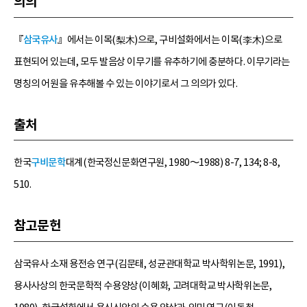
의의
『
삼국유사
』에서는 이목(梨木)으로, 구비설화에서는 이목(李木)으로
표현되어 있는데, 모두 발음상 이무기를 유추하기에 충분하다. 이무기라는
명칭의 어원을 유추해볼 수 있는 이야기로서 그 의의가 있다.
출처
한국
구비문학
대계(한국정신문화연구원, 1980～1988) 8-7, 134; 8-8,
510.
참고문헌
삼국유사 소재 용전승 연구(김문태, 성균관대학교 박사학위논문, 1991),
용사사상의 한국문학적 수용양상(이혜화, 고려대학교 박사학위논문,