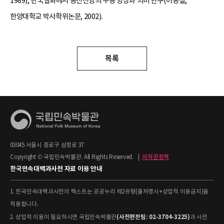
1989), 한국설화에서 용신신앙의 수용 양상과 의미 연구(이동철,
한양대학교 박사학위논문, 2002).
목록
03045 서울시 종로구 삼청로 37
Copyright © 국립민속박물관. All Rights Reserved.
|
저작권정책
한국민속대백과사전 자료 이용 안내
1. 한국민속대백과사전의 텍스트는 공공누리 제2유형(출처명시+상업적 이용금지)을
적용합니다.
(사전편찬팀: 02-3704-3225)
2. 상업적 이용이 필요하시면 국립민속박물관
과 사전