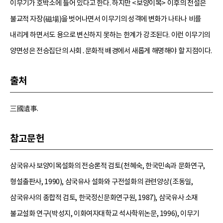
이무기가 호박소에 들어 있다고 한다. 하지만 <보양이목> 이후의 전설은
불교적 자장(磁場)을 벗어나면서 이무기의 성격에 변화가 나타나 비를
내리게 하면서도 용으로 변신하지 못하는 한계가 강조된다. 이런 이무기의
양면성은 전승집단의 사회․문화적 배경에서 새롭게 해명해야 할 지점이다.
출처
三國遺事.
참고문헌
삼국유사 보양이목설화의 전승론적 검토(천혜숙, 한국민속과 문화연구,
형설출판사, 1990), 삼국유사 설화와 구전설화의 관련양상(조동일,
삼국유사의 종합적 검토, 한국정신문화연구원, 1987), 삼국유사 소재
불교설화 연구(박성지, 이화여자대학교 석사학위논문, 1996), 이무기