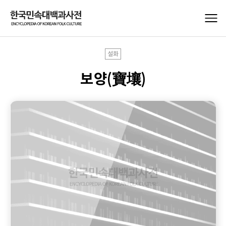
설화
보양(寶壤)