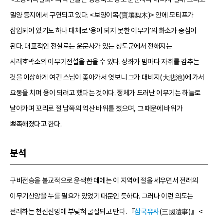
밀양 등지에서 구연되고 있다. <보양이목(寶壤梨木)> 안에 모티프가
삽입되어 있기도 하나 대체로 ‘용이 되지 못한 이무기’의 화소가 중심이
된다. 대표적인 전설로는 운문사가 있는 청도군에서 전해지는
시래호박소의 이무기전설을 꼽을 수 있다. 상좌가 밤마다 자취를 감추는
것을 이상하게 여긴 스님이 좇아가서 엿보니 그가 대비지(大悲池)에 가서
요동을 치며 용이 되려고 했다는 것이다. 정체가 드러난 이무기는 하늘로
날아가며 꼬리로 절 남쪽의 억산 바위를 쳤으며, 그 때문에 바위가
뾰족해졌다고 한다.
분석
구비전승을 불교적으로 윤색한 데에는 이 지역에 절을 세우면서 전래의
이무기신앙을 누를 필요가 있었기 때문인 듯하다. 그러나 이런 의도는
전래하는 천신신앙에 부딪혀 굴절되고 만다. 『
삼국유사
(三國遺事)』 <