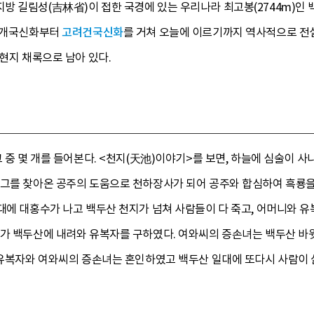
방 길림성(吉林省)이 접한 국경에 있는 우리나라 최고봉(2744m)인 
선 개국신화부터
고려건국신화
를 거쳐 오늘에 이르기까지 역사적으로 전
 현지 채록으로 남아 있다.
그 중 몇 개를 들어본다. <천지(天池)이야기>를 보면, 하늘에 심술이 
 그를 찾아온 공주의 도움으로 천하장사가 되어 공주와 합심하여 흑룡을 
대에 대홍수가 나고 백두산 천지가 넘쳐 사람들이 다 죽고, 어머니와 
녀가 백두산에 내려와 유복자를 구하였다. 여와씨의 증손녀는 백두산 바
 유복자와 여와씨의 증손녀는 혼인하였고 백두산 일대에 또다시 사람이 