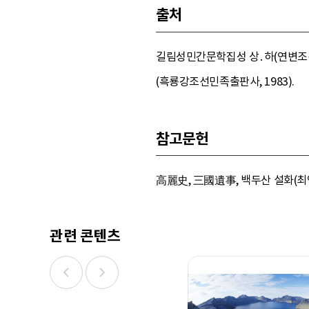
출처
길림성민간문학집성 상․하(연변조선족
(흑룡강조선민족출판사, 1983).
참고문헌
高麗史, 三國遺事, 백두산 설화(최인
관련 콘텐츠