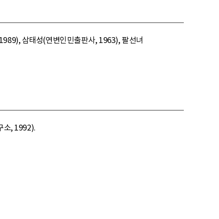
9), 삼태성(연변인민출판사, 1963), 팔선녀
 1992).