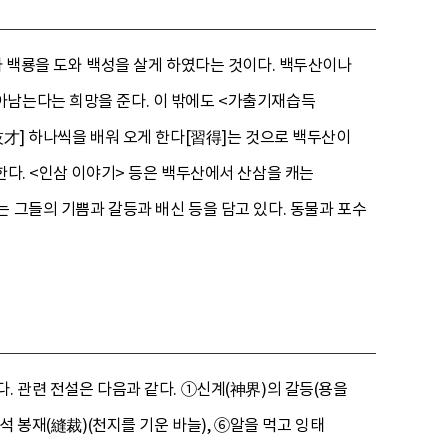
나 백룡을 도와 백성을 살게 하였다는 것이다. 백두산이나
아남는다는 희망을 준다. 이 밖에도 <가출기재습득
技才] 하나씩을 배워 오게 한다[習得]는 것으로 백두산이
한다. <인삼 이야기> 등은 백두산에서 산삼을 캐는
 그들의 기쁨과 갈등과 배신 등을 담고 있다. 동물과 포수
. 관련 전설은 다음과 같다. ①신계(神界)의 갈등(용을
석 봉재(縫裁)(천지를 기운 바늘), ⑥알을 먹고 잉태