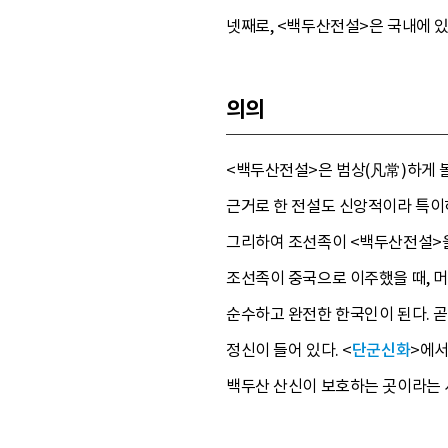
넷째로, <백두산전설>은 국내에 있
의의
<백두산전설>은 범상(凡常)하게 
근거로 한 전설도 신앙적이라 특이
그리하여 조선족이 <백두산전설>을
조선족이 중국으로 이주했을 때, 머
순수하고 완전한 한국인이 된다. 곧
정신이 들어 있다. <
단군신화
>에서
백두산 산신이 보호하는 곳이라는 사