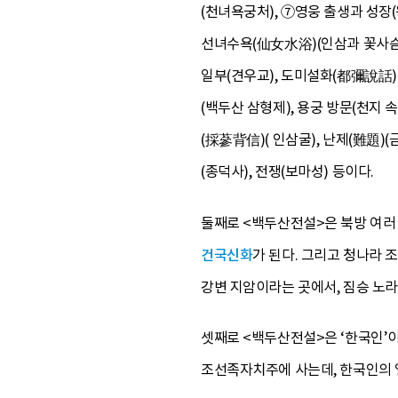
(천녀욕궁처), ⑦영웅 출생과 성장(
선녀수욕(仙女水浴)(인삼과 꽃사슴)
일부(견우교), 도미설화(都彌說話) 
(백두산 삼형제), 용궁 방문(천지 속
(採蔘背信)( 인삼굴), 난제(難題)
(종덕사), 전쟁(보마성) 등이다.
둘째로 <백두산전설>은 북방 여러 
건국신화
가 된다. 그리고 청나라
강변 지암이라는 곳에서, 짐승 노라
셋째로 <백두산전설>은 ‘한국인’이
조선족자치주에 사는데, 한국인의 