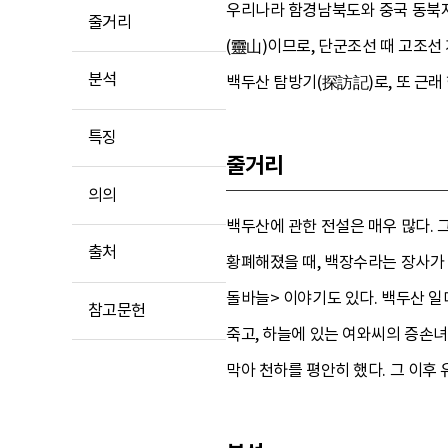
우리나라 함경남북도와 중국 동북지
줄거리
(靈山)이므로, 단군조선 때 고조
분석
백두산 탐방기(探訪記)로, 또 근래
특징
줄거리
의의
백두산에 관한 전설은 매우 많다. 
출처
황폐해졌을 때, 백장수라는 장사가
돌바늘> 이야기도 있다. 백두산 일
참고문헌
죽고, 하늘에 있는 여와씨의 증손
막아 천하를 평안히 했다. 그 이후