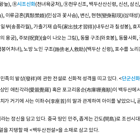
왕늪), ⑧
시조신화
(천녀욕궁처), ⑨천우신조, 백두산산신령, 신선, 삼신
, 이류금혼(異類禁婚)(인삼과 꽃사슴), 변신, 현현(變身顯現)(삼태성),
일부(송풍라월), 가출기재 습득(家出技才習得)(내두산과 칠성봉), 효자 
의 용궁), 주보(呪寶)(술이 나오는 그림), 동물 구조(와호봉), 동물사회,
(금붕어처녀), 노방 노인 구조(路傍老人救助)(백두산 신령), 포수를 노리
민족의 발상(發祥)에 관한 전설로 신화적 성격을 띠고 있다. <
단군신화
 조상인 애친각라(愛親覺羅) 혹은 포고리옹순(布庫喱雍順)이 백두산에서
치가 거기에 사는 이좌수(李座首)의 딸과 관계하여 아이를 낳았으니, 
라는 정신을 담고 있다. 중국 땅인 만주, 좁게는 간도(間島)로 조선시
얼을 지탱할 때 <백두산전설>을 소재로 삼고 있다.