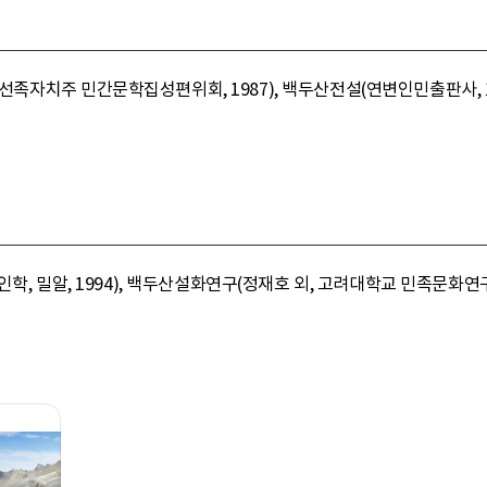
자치주 민간문학집성편위회, 1987), 백두산전설(연변인민출판사, 198
학, 밀알, 1994), 백두산설화연구(정재호 외, 고려대학교 민족문화연구소,