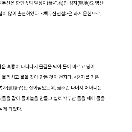
백두산은 한민족의 발상지(發祥地)인 성지(聖地)요 영산
설이 많이 출현하였다. <백두산전설>은 과거 문헌으로,
사나운 흑룡이 나타나서 물길을 막아 물이 마르고 땅이
물리치고 물을 찾아 만든 것이 천지다. <천지를 기운
유복자(遺腹子)만 살아남았는데, 굶주린 나머지 어머니는
윗돌을 갈아 돌바늘을 만들고 실로 백두산 돌을 꿰어 물을
살게 되었다.