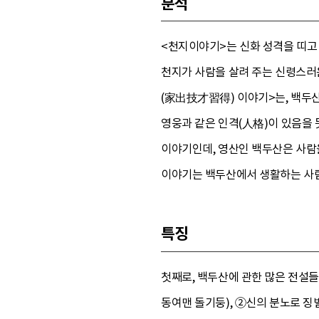
분석
<천지이야기>는 신화 성격을 띠고 
천지가 사람을 살려 주는 신령스러
(家出技才習得) 이야기>는, 백두산
영웅과 같은 인격(人格)이 있음을 
이야기인데, 영산인 백두산은 사람을
이야기는 백두산에서 생활하는 사람
특징
첫째로, 백두산에 관한 많은 전설들
동여맨 돌기둥), ②신의 분노로 징벌