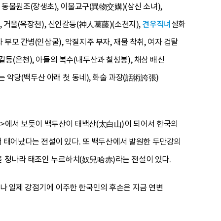
, 동물원조(장생초), 이물교구(異物交媾)(삼신 소녀),
 거울(옥장천), 신인갈등(神人葛藤)(소천지),
견우직녀
설화
부모 간병(인삼굴), 악질지주 부자, 재물 착취, 여자 겁탈
 갈등(온천), 아들의 복수(내두산과 칠성봉), 채삼 배신
는 악당(백두산 아래 첫 동네), 화술 과장(話術誇張)
>에서 보듯이 백두산이 태백산(太白山)이 되어서 한국의
 태어났다는 전설이 있다. 또 백두산에서 발원한 두만강의
곧 청나라 태조인 누르하치(奴兒哈赤)라는 전설이 있다.
대나 일제 강점기에 이주한 한국인의 후손은 지금 연변