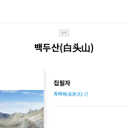
설화
백두산(白头山)
집필자
최래옥(崔來沃)