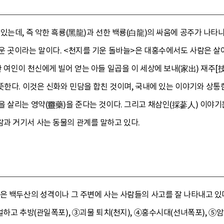
있는데, 즉 악한 흑룡(黑龍)과 선한 백룡(白龍)의 싸움에 공주가 나타
운 곳이라는 말이다. <천지를 기운 돌바늘>은 대홍수에서도 사람은 살
 여인이 천신에게 빌어 얻는 아들 일곱을 이 세상에 보내(家出) 재주[
뜻한다. 이것은 신화와 민담을 합친 것이며, 국내에 있는 이야기와 상통
 살리는 영약(靈藥)을 준다는 것이다. 그리고 채삼인(採蔘人) 이야기는
과 거기서 사는 동물의 관계를 말하고 있다.
은 백두산의 성격이나 그 주변에 사는 사람들의 사고를 잘 나타내고 있다
하고 추방(관일폭포), ③괴물 퇴치(천지), ④홍수시대(선녀폭포), ⑤암