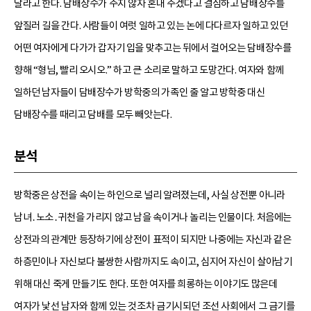
달라고 한다. 담배장수가 주지 않자 혼내 주겠다고 결심하고 담배장수를
앞질러 길을 간다. 사람들이 여럿 일하고 있는 논에 다다르자 일하고 있던
어떤 여자에게 다가가 갑자기 입을 맞추고는 뒤에서 걸어오는 담배장수를
향해 “형님, 빨리 오시오.” 하고 큰 소리로 말하고 도망간다. 여자와 함께
일하던 남자들이 담배장수가 방학중의 가족인 줄 알고 방학중 대신
담배장수를 때리고 담배를 모두 빼앗는다.
분석
방학중은 상전을 속이는 하인으로 널리 알려졌는데, 사실 상전뿐 아니라
남녀․노소․귀천을 가리지 않고 남을 속이거나 놀리는 인물이다. 처음에는
상전과의 관계만 등장하기에 상전이 표적이 되지만 나중에는 자신과 같은
하층민이나 자신보다 불쌍한 사람까지도 속이고, 심지어 자신이 살아남기
위해 대신 죽게 만들기도 한다. 또한 여자를 희롱하는 이야기도 많은데
여자가 낯선 남자와 함께 있는 것조차 금기시되던 조선 사회에서 그 금기를