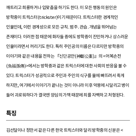
깨트리고 희롱하거나 입맞춤을 하기도 한다. 이 모든 행동의 원인은
방학중이 트릭스터(trickster)이기 때문이다. 트릭스터란 경계적인
인물인데, 이런 경계성으로 모든 규칙․범주․관습․개념을 뛰어넘는
존재이다. 이러한 점 때문에 화자들 중에도 방학중이 잔인하거나 상스러운
인물이라면서 꺼리기도 한다. 특히 주인공의 이름은 다르지만 방학중의
이야기와 같은 내용을 전하는 『신단공안(神斷公案)』의 <어복손전
(魚福孫傳)>에서는 방학중과 같은 트릭스터에 대한 사회의 반응을 볼 수
있다. 트릭스터가 성공적으로 주인과 주인의 식구를 물에 빠뜨려서 죽게
하지만, 여기에서 이야기가 끝나는 것이 아니라 이후 악몽에 시달리고 병이
들어 괴로워하다가 결국엔 양심의 가책 때문에 죄를 자백하고 처형된다.
특징
김선달이나 정만서 같은 다른 한국 트릭스터와 달리 방학중의 신분은 <