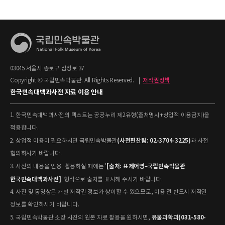
03045 서울시 종로구 삼청로 37
Copyright © 국립민속박물관. All Rights Reserved.
|
저작권정책
한국민속대백과사전 자료 이용 안내
1. 한국민속대백과사전의 텍스트는 공공누리 제2유형(출처명시+상업적 이용금지)을
적용합니다.
(사전편찬팀: 02-3704-3225)
2. 상업적 이용이 필요하시면 국립민속박물관
과 사전
협의하시기 바랍니다.
[출처: 표제어명–국립민속박물관
3. 사전의 내용을 인용·활용하실 때에는 '
한국민속대백과사전]
' 형식으로 출처를 표시해 주시기 바랍니다.
4. 사진 및 동영상은 개별 저작권 정보가 상이할 수 있으므로, 이용 전 반드시 저작권
정보를 확인하시기 바랍니다.
유물과학과(031-580-
5. 국립민속박물관 소장 사진의 원본 자료 활용을 원하시면,