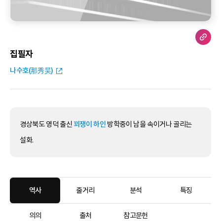
집필자
나수호(那秀昊)
경상북도 영덕 출신
꾀쟁이 하인
방학중이 남을 속이거나 골리는
설화.
역사
줄거리
분석
특징
의의
출처
참고문헌