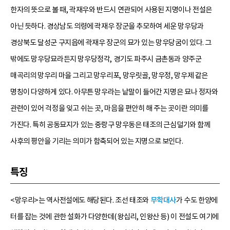
한자의 뜻으로 볼 때, 곽재우와 반드시 연관되어 사용된 지명이나 전설은
아닌 듯하다. 경상남도 의령에 곽재우 장군을 추모하여 세운 망우당과
경상북도 달성군 구지읍에 곽재우 장군의 묘가 있는 망우당굼이 있다. 그
밖에도 망우당묘라든지 망우당정각, 경기도 파주시 금촌동과 양주군
매곡리의 망우리 마을 그리고 망우리포, 망우릿골, 망우정, 망우제 같은
명칭이 다양하게 있다. 아무튼 망우라는 낱말이 들어간 지명은 묘나 정자와
관련이 있어 걱정을 잊고 쉬는 곳, 마음을 편안히 해 주는 곳이란 의미를
가진다. 특히 공동묘지가 있는 중랑구 망우동은 태조의 근심덜기와 함께
사후의 평안을 기리는 의미가 함축되어 있는 지명으로 보인다.
특징
<망우리>는 역사전설에도 해당된다. 조선 태조와
무학대사
가 수도 한양에
터를 잡는 것에 관한 설화가 다양한데(왕십리, 인왕산 등) 이 전설도 여기에