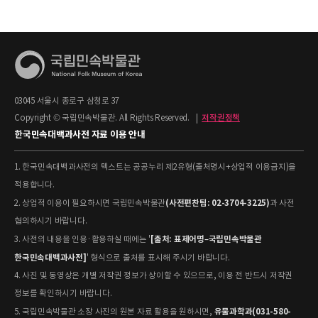
03045 서울시 종로구 삼청로 37
Copyright © 국립민속박물관. All Rights Reserved.
|
저작권정책
한국민속대백과사전 자료 이용 안내
1. 한국민속대백과사전의 텍스트는 공공누리 제2유형(출처명시+상업적 이용금지)을
적용합니다.
(사전편찬팀: 02-3704-3225)
2. 상업적 이용이 필요하시면 국립민속박물관
과 사전
협의하시기 바랍니다.
[출처: 표제어명–국립민속박물관
3. 사전의 내용을 인용·활용하실 때에는 '
한국민속대백과사전]
' 형식으로 출처를 표시해 주시기 바랍니다.
4. 사진 및 동영상은 개별 저작권 정보가 상이할 수 있으므로, 이용 전 반드시 저작권
정보를 확인하시기 바랍니다.
유물과학과(031-580-
5. 국립민속박물관 소장 사진의 원본 자료 활용을 원하시면,