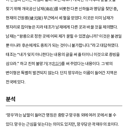
찾기 위해 개국공신 남재(南在)를 비롯한 다른 신하들과 명당을 찾던 중,
현재의 건원릉(健元陵) 부근에서 세 혈을 얻었다. 이곳은 이미 남재가
묏자리로 잡아놓은 지라 태조가 남재에게 다른 곳과 바꿀 것을 제의했다.
남재는 “왕릉으로 정한 곳에 어찌 제가 묻힐 수 있겠습니까? 이것은 불경일
뿐 아니라 후손에게도 중죄가 되는 것이니 불가합니다.”라고 대답하였다.
태조는 “내가 잊지 아니한다는 내용의 글을 써 줄 터이니 이것으로 증빙을
삼으라.” 하고 친히 불망기(不忘記)를 써 주었다는 내용이다. 그 밖의
변이형은 특별히 발견되지 않는다. 단지 망우라는 이름이 들어간 지역은
전국에 있다.
분석
‘망우’라는 낱말이 들어간 명칭은 중랑구 망우동 외에 여러 곳에서 볼 수
있다. 망우는 근심을 잊는다는 의미도 있지만, 망우당은 곽재우의 호이다.