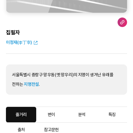
집필자
이정재(李丁宰)
서울특별시 중랑구 망우동(옛 망우리)의 지명이 생겨난 유래를
전하는
지명전설
.
줄거리
변이
분석
특징
출처
참고문헌