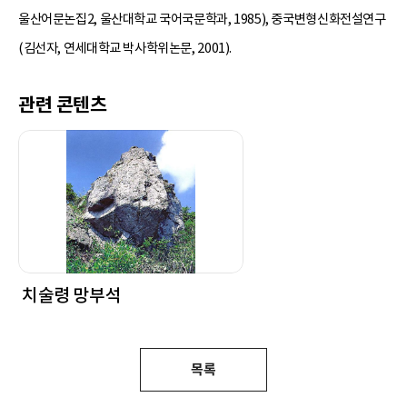
울산어문논집2, 울산대학교 국어국문학과, 1985), 중국변형신화전설연구
(김선자, 연세대학교 박사학위논문, 2001).
관련 콘텐츠
치술령 망부석
목록