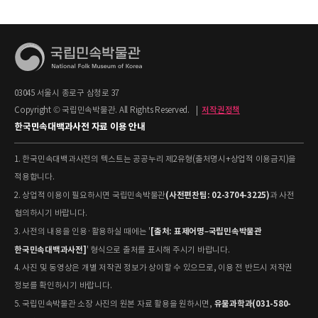
03045 서울시 종로구 삼청로 37
Copyright © 국립민속박물관. All Rights Reserved.
|
저작권정책
한국민속대백과사전 자료 이용 안내
1. 한국민속대백과사전의 텍스트는 공공누리 제2유형(출처명시+상업적 이용금지)을
적용합니다.
(사전편찬팀: 02-3704-3225)
2. 상업적 이용이 필요하시면 국립민속박물관
과 사전
협의하시기 바랍니다.
[출처: 표제어명–국립민속박물관
3. 사전의 내용을 인용·활용하실 때에는 '
한국민속대백과사전]
' 형식으로 출처를 표시해 주시기 바랍니다.
4. 사진 및 동영상은 개별 저작권 정보가 상이할 수 있으므로, 이용 전 반드시 저작권
정보를 확인하시기 바랍니다.
유물과학과(031-580-
5. 국립민속박물관 소장 사진의 원본 자료 활용을 원하시면,