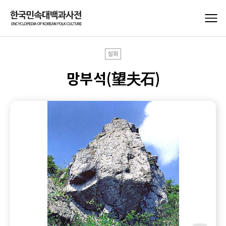
설화
망부석(望夫石)