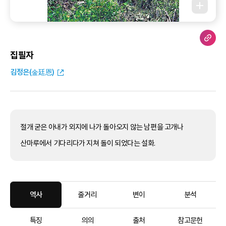
집필자
김정은(金廷恩)
절개 굳은 아내가 외지에 나가 돌아오지 않는 남편을 고개나
산마루에서 기다리다가 지쳐 돌이 되었다는 설화.
역사
줄거리
변이
분석
특징
의의
출처
참고문헌