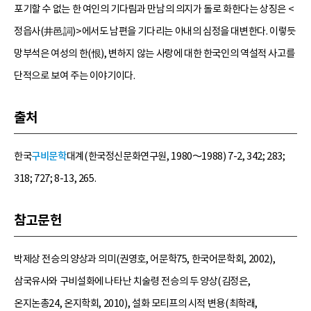
포기할 수 없는 한 여인의 기다림과 만남의 의지가 돌로 화한다는 상징은 <
정읍사(井邑詞)>에서도 남편을 기다리는 아내의 심정을 대변한다. 이렇듯
망부석은 여성의 한(恨), 변하지 않는 사랑에 대한 한국인의 역설적 사고를
단적으로 보여 주는 이야기이다.
출처
한국
구비문학
대계(한국정신문화연구원, 1980～1988) 7-2, 342; 283;
318; 727; 8-13, 265.
참고문헌
박제상 전승의 양상과 의미(권영호, 어문학75, 한국어문학회, 2002),
삼국유사와 구비설화에 나타난 치술령 전승의 두 양상(김정은,
온지논총24, 온지학회, 2010), 설화 모티프의 시적 변용(최학래,