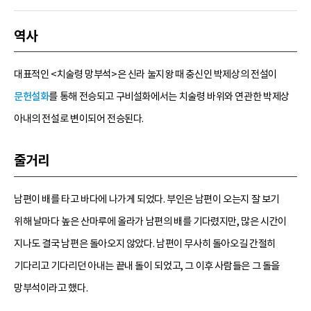
역사
대표적인 <치술령 망부석>은 신라 눌지왕 때 충신인 박제상의 전설이
문헌설화
를 통해 전승되고 구비설화에서는 치술령 바위와 연관한 박제상
아내의 전설로 변이되어 전승된다.
줄거리
남편이 배를 타고 바다에 나가게 되었다. 부인은 남편이 오는지 잘 보기
위해 날마다 높은 산마루에 올라가 남편의 배를 기다렸지만, 많은 시간이
지나도 결국 남편은 돌아오지 않았다. 남편이 무사히 돌아오길 간절히
기다리고 기다리던 아내는 끝내 돌이 되었고, 그 이후 사람들은 그 돌을
망부석이라고 했다.