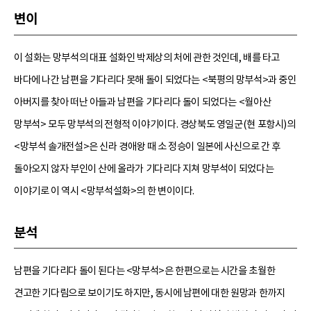
변이
이 설화는 망부석의 대표 설화인 박제상의 처에 관한 것인데, 배를 타고
바다에 나간 남편을 기다리다 못해 돌이 되었다는 <북평의 망부석>과 중인
아버지를 찾아 떠난 아들과 남편을 기다리다 돌이 되었다는 <월아산
망부석> 모두 망부석의 전형적 이야기이다. 경상북도 영일군(현 포항시)의
<망부석 솔개전설>은 신라 경애왕 때 소 정승이 일본에 사신으로 간 후
돌아오지 않자 부인이 산에 올라가 기다리다 지쳐 망부석이 되었다는
이야기로 이 역시 <망부석설화>의 한 변이이다.
분석
남편을 기다리다 돌이 된다는 <망부석>은 한편으로는 시간을 초월한
견고한 기다림으로 보이기도 하지만, 동시에 남편에 대한 원망과 한까지