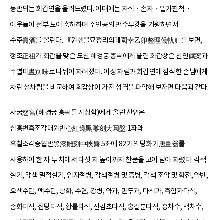
동반되는 회갑연을 올려드렸다. 이때에는 자식・손자・일가친척・
이웃들이 전부 모여 축하하며 주인공의 만수무강을 기원하면서
수주壽酒를 올린다. 『원행을묘정리의궤園幸乙卯整理儀軌』를 보면,
정조正祖가 회갑을 맞은 모친 혜경궁 홍씨에게 올린 회갑상은 찬안饌案과
주별미晝別味로 나뉘어 차려졌다. 이 상차림과 회갑연에 참석한 손님에게
차린 상차림을 비교하여 회갑상이 가진 성격을 파악해 보자면 다음과 같다.
자궁慈宮(혜경궁 홍씨를 지칭함)에게 올린 찬안은
심홍변흑조각대원반心紅邊黑雕刻大圓盤 1좌와
흑칠조각중협반黑漆雕刻中挾盤 5좌에 82기의 당화기唐畫器를
사용하여 한 자 두 치에서 다섯 치 높이까지 찬품을 고여 담아 차렸다. 각색
설기, 각색 밀점설기, 임자절병, 각색절병 및 증병, 각색 조악 및 화전, 약반,
오색수단, 맥수단, 낭화, 수면, 강병, 약과, 만두과, 다식과, 흑임자다식,
송화다식, 잡당다식, 황률다식, 신감초다식, 홍갈분다식, 홍차수, 백차수,