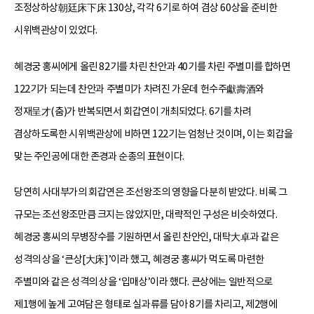
조정상하상朝廷床下床 130상, 각각 6기로 하여 겸상 60상을 준비한
시위백관상이 있었다.
혜경궁 홍씨에게 올린 82기를 차린 찬안과 40기를 차린 주별미를 합하면
122기가 되는데 찬안과 주별미가 차려진 가운데 헌수주獻壽酒와
정재呈才(춤)가 반복되면서 회갑연이 개최되었다. 6기를 차려
겸상하도록한 시위백관상에 비하면 122기는 엄청난 것이며, 이는 회갑을
맞는 주인공에 대한 존경과 순종의 표현이다.
당연히 사대부가의 회갑연은 조선왕조의 영향을 다분히 받았다. 비록 그
규모는 조선왕조만큼 크지는 않았지만, 대략적인 구성은 비슷하였다.
혜경궁 홍씨의 무병장수를 기원하면서 올린 찬안인, 대탁大卓과 같은
성격의 상을 ‘큰상[大床]’이라 했고, 혜경궁 홍씨가 먹도록 마련한
주별미와 같은 성격의 상을 ‘입매상’이라 했다. 큰상에는 일반적으로
제1행에 높게 고여담은 형태로 실과류를 담아 8기를 차리고, 제2행에