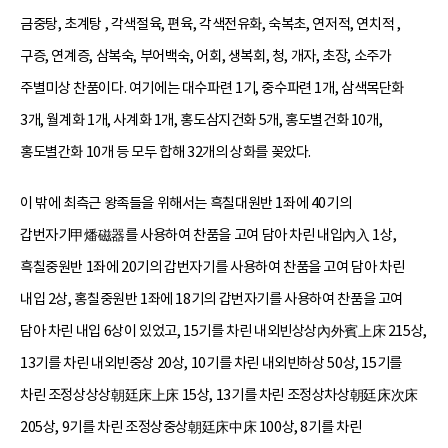
금중탕, 초계탕 , 각색절육, 편육, 각색전유화, 숙복초, 연저적, 연치적 ,
구증, 연계증, 삼복숙, 부어백숙, 어회, 생복회, 청, 개자, 초장, 소주가
주별미상 찬품이다. 여기에는 대수파련 1기, 중수파련 1개, 삼색목단화
3개, 월계화 1개, 사계화 1개, 홍도삼지건화 5개, 홍도별건화 10개,
홍도별간화 10개 등 모두 합해 32개의 상화를 꽂았다.
이 밖에 최측근 왕족들을 위해서는 흑칠대원반 1좌에 40기의
갑번자기甲燔磁器를 사용하여 찬품을 고여 담아 차린 내입內入 1상,
흑칠중원반 1좌에 20기의 갑번자기를 사용하여 찬품을 고여 담아 차린
내입 2상, 홍칠중원반 1좌에 18기의 갑번자기를 사용하여 찬품을 고여
담아 차린 내입 6상이 있었고, 15기를 차린 내외빈상상內外賓上床 215상,
13기를 차린 내외빈중상 20상, 10기를 차린 내외빈하상 50상, 15기를
차린 조정상상상朝廷床上床 15상, 13기를 차린 조정상차상朝廷床次床
205상, 9기를 차린 조정상중상朝廷床中床 100상, 8기를 차린