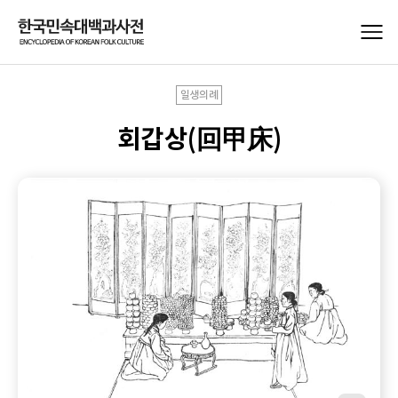
일생의례
회갑상(回甲床)