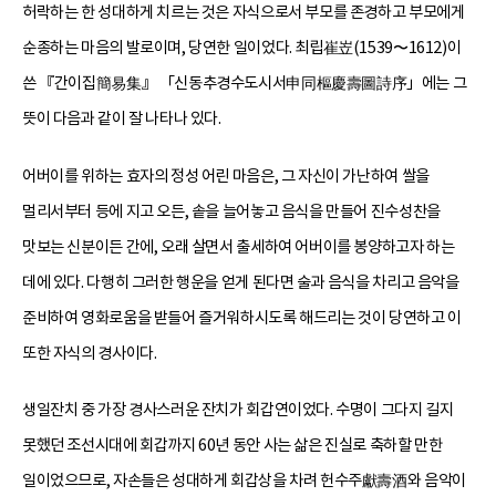
허락하는 한 성대하게 치르는 것은 자식으로서 부모를 존경하고 부모에게
순종하는 마음의 발로이며, 당연한 일이었다. 최립崔岦(1539〜1612)이
쓴 『간이집簡易集』 「신동추경수도시서申同樞慶壽圖詩序」에는 그
뜻이 다음과 같이 잘 나타나 있다.
어버이를 위하는 효자의 정성 어린 마음은, 그 자신이 가난하여 쌀을
멀리서부터 등에 지고 오든, 솥을 늘어놓고 음식을 만들어 진수성찬을
맛보는 신분이든 간에, 오래 살면서 출세하여 어버이를 봉양하고자 하는
데에 있다. 다행히 그러한 행운을 얻게 된다면 술과 음식을 차리고 음악을
준비하여 영화로움을 받들어 즐거워하시도록 해드리는 것이 당연하고 이
또한 자식의 경사이다.
생일잔치 중 가장 경사스러운 잔치가 회갑연이었다. 수명이 그다지 길지
못했던 조선시대에 회갑까지 60년 동안 사는 삶은 진실로 축하할 만한
일이었으므로, 자손들은 성대하게 회갑상을 차려 헌수주獻壽酒와 음악이