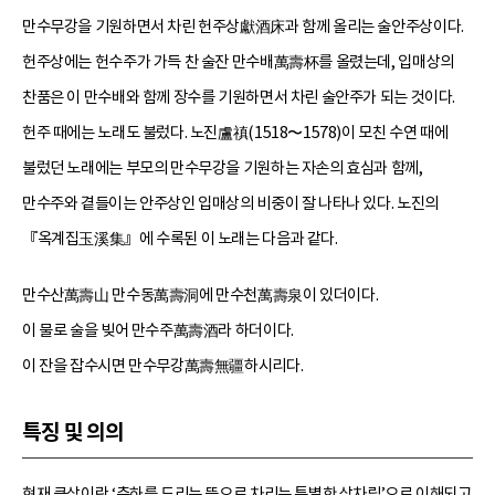
만수무강을 기원하면서 차린 헌주상獻酒床과 함께 올리는 술안주상이다.
헌주상에는 헌수주가 가득 찬 술잔 만수배萬壽杯를 올렸는데, 입매상의
찬품은 이 만수배와 함께 장수를 기원하면서 차린 술안주가 되는 것이다.
헌주 때에는 노래도 불렀다. 노진盧禛(1518〜1578)이 모친 수연 때에
불렀던 노래에는 부모의 만수무강을 기원하는 자손의 효심과 함께,
만수주와 곁들이는 안주상인 입매상의 비중이 잘 나타나 있다. 노진의
『옥계집玉溪集』에 수록된 이 노래는 다음과 같다.
만수산萬壽山 만수동萬壽洞에 만수천萬壽泉이 있더이다.
이 물로 술을 빚어 만수주萬壽酒라 하더이다.
이 잔을 잡수시면 만수무강萬壽無疆하시리다.
특징 및 의의
현재 큰상이란 ‘축하를 드리는 뜻으로 차리는 특별한 상차림’으로 이해되고