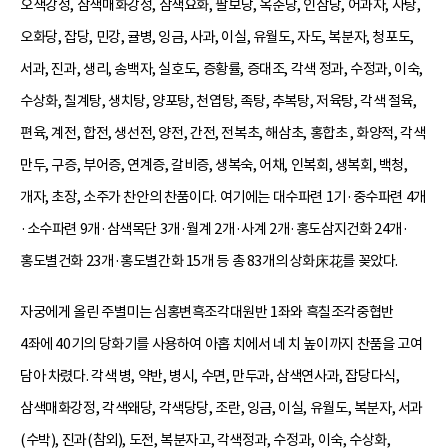
오색강정, 삼색매화강정, 삼색요화, 팔보당, 옥춘당, 인삼당, 어과자, 사탕,
오화당, 잡당, 민강, 귤병, 잉금, 사과, 이실, 유월도, 자도, 복분자, 청포도,
서과, 진과, 생리, 송백자, 실호도, 증황률, 증대조, 각색 정과, 수정과, 이숙,
수상화, 칠계탕, 생치탕, 양포탕, 천엽탕, 족탕, 추복탕, 저육탕, 각색 절육,
편육, 계전, 합전, 생선전, 양전, 간전, 전복초, 해삼초, 홍합초 , 화양적, 각색
만두, 구증, 부어증, 연계증, 갈비증, 생복숙, 어채, 인복회, 생복회, 백청,
개자, 초장, 소주가 찬안의 찬품이다. 여기에는 대수파련 1기·중수파련 4개
·소수파련 9개·삼색목단 3개·월계 2개·사계 2개·홍도삼지건화 24개·
홍도별건화 23개·홍도별간화 15개 등 총 83개의 상화床花를 꽂았다.
자궁에게 올린 주별미는 심홍변흑조각대원반 1좌와 흑칠조각중협반
4좌에 40기의 당화기를 사용하여 아홉 치에서 네 치 높이까지 찬품을 고여
담아 차렸다. 각색 병, 약반, 병시, 수면, 만두과, 삼색연사과, 잡당다식,
삼색매화강정, 각색왜당, 각색당당, 조란, 잉금, 이실, 유월도, 복분자, 서과
(수박), 진과(참외), 도전, 복분자고, 각색정과, 수정과, 이숙, 수상화,