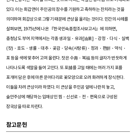
있다. 이는 회갑연이 주인공의 장수를 기원하고 축하하는 잔치라는 것을
의미하며 회갑상으로 그렇기 때문에 큰상을 올리는 것이다. 민간의 사례를
살펴보면, 1975년에 나온 『한국민속종합조사보고서』에 의하면,
충청남도 부여 지역에서는 각종 생과일・유과[油果]・강정・다식・실백
(잣)・호도・생률・대추・곶감・당속(사탕류)・정과・편餠・약식・
포 등을 색에 맞추어 고여 올린다. 잣은 수壽・복福 등의 글자가 반듯하게
나타나도록 색깔을 들여 고인다. 또 포脯를 고일 때에는 여러 가지 포를
포개어 담은 후에 마른 문어다리로 꽃모양으로 오려 화려하게 장식한다.
이들을 차려 큰상이라 하였다. 이 큰상을 주인공 앞에 나란히 놓고,
술안주상에 해당하는 입매상인 찜・신선로・전・편육으로 구성된
장국상을 따로 차린다.
참고문헌