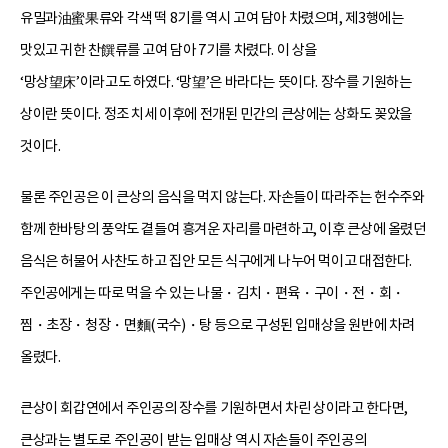
유밀과油蜜果류와 각색 떡 8기를 역시 고여 담아 차렸으며, 제3행에는
맛있고 귀한 찬饌류를 고여 담아 7기를 차렸다. 이 상을
‘망상望床’이라고도 하였다. ‘망望’은 바라다는 뜻이다. 장수를 기원하는
상이란 뜻이다. 정조 치세 이후에 전개된 민간의 큰상에는 상화도 꽂았을
것이다.
물론 주인공은 이 큰상의 음식을 먹지 않는다. 자손들이 따라주는 헌수주와
함께 한바탕의 풍악도 곁들여 흥겨운 자리를 마련하고, 이후 큰상에 올렸던
음식은 허물어 사찬도 하고 집안 모든 식구에게 나누어 먹이고 대접한다.
주인공에게는 따로 먹을 수 있는 나물・김치・편육・구이・전・회・
찜・초장・청장・면麵(국수)・탕 등으로 구성된 입매상을 원반에 차려
올렸다.
큰상이 회갑연에서 주인공의 장수를 기원하면서 차린 상이라고 한다면,
큰상과는 별도로 주인공이 받는 입매상 역시 자손들이 주인공의