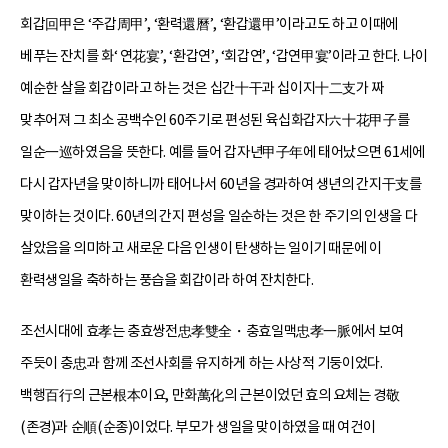
회갑回甲은 ‘주갑周甲’, ‘환력還曆’, ‘환갑還甲’이라고도 하고 이때에
베푸는 잔치를 화‘ 연花宴’, ‘환갑연’, ‘회갑연’, ‘갑연甲宴’이라고 한다. 나이
예순한 살을 회갑이라고 하는 것은 십간十干과 십이지十二支가 짜
맞추어져 그 최소 공백수인 60주기로 편성된 육십화갑자六十花甲子를
일순一巡하였음을 뜻한다. 예를 들어 갑자년甲子年에 태어났으면 61세에
다시 갑자년을 맞이하니까 태어나서 60년을 경과하여 생년의 간지干支를
맞이하는 것이다. 60년의 간지 편성을 일순하는 것은 한 주기의 인생을 다
살았음을 의미하고 새로운 다음 인생이 탄생하는 일이기 때문에 이
환력생일을 축하하는 풍습을 회갑이라 하여 잔치한다.
조선시대에 효孝는 충효쌍전忠孝雙全・충효일맥忠孝一脈에서 보여
주듯이 충忠과 함께 조선사회를 유지하게 하는 사상적 기둥이었다.
백행百行의 근본根本이요, 만화萬化의 근본이었던 효의 요체는 경敬
(존경)과 순順(순종)이었다. 부모가 생일을 맞이하였을 때 여건이