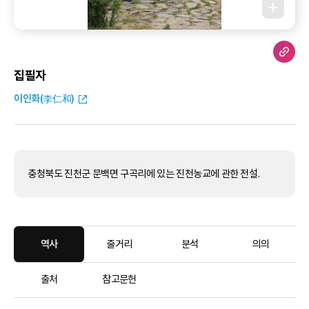
집필자
이인화(李仁和)
충청북도 진천군 문백면 구곡리에 있는 진천농교에 관한 전설.
역사
줄거리
분석
의의
출처
참고문헌