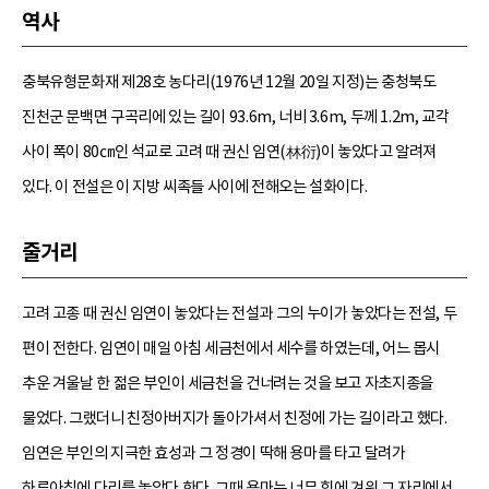
역사
충북유형문화재 제28호 농다리(1976년 12월 20일 지정)는 충청북도
진천군 문백면 구곡리에 있는 길이 93.6m, 너비 3.6m, 두께 1.2m, 교각
사이 폭이 80㎝인 석교로 고려 때 권신 임연(林衍)이 놓았다고 알려져
있다. 이 전설은 이 지방 씨족들 사이에 전해오는 설화이다.
줄거리
고려 고종 때 권신 임연이 놓았다는 전설과 그의 누이가 놓았다는 전설, 두
편이 전한다. 임연이 매일 아침 세금천에서 세수를 하였는데, 어느 몹시
추운 겨울날 한 젊은 부인이 세금천을 건너려는 것을 보고 자초지종을
물었다. 그랬더니 친정아버지가 돌아가셔서 친정에 가는 길이라고 했다.
임연은 부인의 지극한 효성과 그 정경이 딱해 용마를 타고 달려가
하루아침에 다리를 놓았다 한다. 그때 용마는 너무 힘에 겨워 그 자리에서