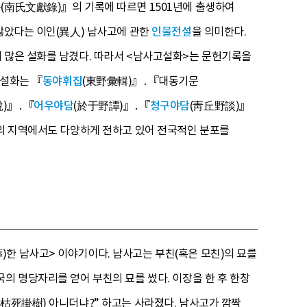
록(南氏文獻錄)』의 기록에 따르면 1501년에 출생하여
 많았다는 이인(異人) 남사고에 관한
인물전설
을 의미한다.
에 많은 설화를 남겼다. 따라서 <남사고설화>는 문헌기록을
 설화는 『
동야휘집
(東野彙輯)』․『대동기문
)』․『
어우야담
(於于野譚)』․『
청구야담
(靑丘野談)』
밖의 지역에서도 다양하게 전하고 있어 전국적인 분포를
한 남사고> 이야기이다. 남사고는 부친(혹은 모친)의 묘를
의 명당자리를 얻어 부친의 묘를 썼다. 이장을 한 후 한창
(枯死掛樹) 아니더냐?” 하고는 사라졌다. 남사고가 깜짝