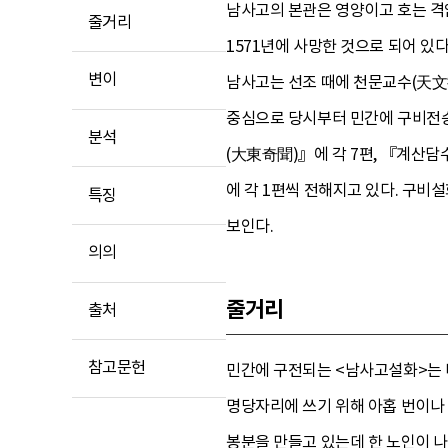
남사고의 본관은 영양이고 호는 격
줄거리
1571년에 사망한 것으로 되어 있
변이
남사고는 선조 때에 천문교수(天文
중심으로 당시부터 민간에 구비전승 
분석
(大東奇聞)』에 각 7편, 『계산
에 각 1편씩 전해지고 있다. 구
특징
보인다.
의의
줄거리
출처
참고문헌
민간에 구전되는 <남사고설화>는 
명당자리에 쓰기 위해 아홉 번이나 
봉분을 만들고 있는데 한 노인이 나