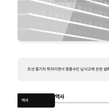
조선 중기의 학자이면서 명풍수인 남사고에 관한 설화
역사
역사