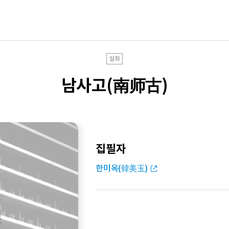
설화
남사고(南师古)
집필자
한미옥(韓美玉)