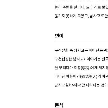
놀라 주변을 살피니, 묘 아래로 보
옮기지 못하게 되었고, 남사고 또한
변이
구전설화 속 남사고는 뛰어난 능력
구천십장한 남사고> 이야기는 전국적
을 부리다가 이황(李滉)에게 제지당
나타난 여화미인(如花美人)의 야광
남사고설화>에서만 나타나는 것이
분석