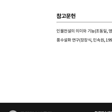
참고문헌
인물전설의 의미와 기능(조동일, 영남
풍수설화 연구(장장식, 민속원, 1995