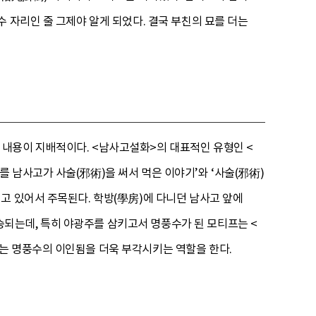
 자리인 줄 그제야 알게 되었다. 결국 부친의 묘를 더는
내용이 지배적이다. <남사고설화>의 대표적인 유형인 <
 남사고가 사술(邪術)을 써서 먹은 이야기’와 ‘사술(邪術)
고 있어서 주목된다. 학방(學房)에 다니던 남사고 앞에
되는데, 특히 야광주를 삼키고서 명풍수가 된 모티프는 <
프는 명풍수의 이인됨을 더욱 부각시키는 역할을 한다.