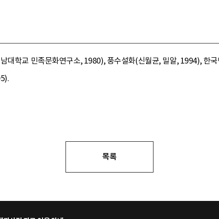
대학교 민족문화연구소, 1980), 풍수설화(신월균, 밀알, 1994), 
).
목록