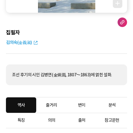
집필자
김의숙(金義淑)
조선 후기의 시인 김병연(金炳淵, 1807～1863)에 얽힌 설화.
역사
줄거리
변이
분석
특징
의의
출처
참고문헌