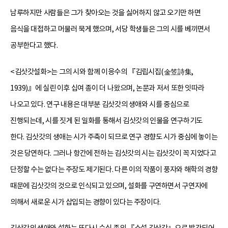
남루하지만 사람들은 그가 찾아오는 것을 싫어하지 않고 오기만 하면
음식을 대접하고 머물러 묵게 했으며, 서당 학생들은 그의 시를 베끼면서
공부한다고 했다.
<김삿갓설화>는 그의 시와 함께 이응수의 『김립시집(金笠詩集,
1939)』에 실린 이후 십여 종이 더 나왔으며, 논문과 저서 또한 잇따라
나오고 있다. 연구 내용은 대부분 김삿갓의 생애와 시를 중심으로
진행되는데, 시를 짓게 된 일화를 통해서 김삿갓의 인물을 연구하기도
한다. 김삿갓의 생애는 시가 주축이 되므로 연구 경향도 시가 중심에 놓이는
것은 당연하다. 그러나 항간에 전하는 김삿갓의 시는 김삿갓이 꼭 지었다고
단정할 수는 없다는 주장도 제기된다. 다른 이의 작품이 풍자와 해학의 경향
때문에 김삿갓의 것으로 인식되고 있으며, 설화를 구연하면서 구연자에
의해서 새로운 시가 삽입되는 경향이 있다는 주장이다.
김삿갓의 생애와 설화는 또다시 수십 종의 『소설 김삿갓』으로 발간되어