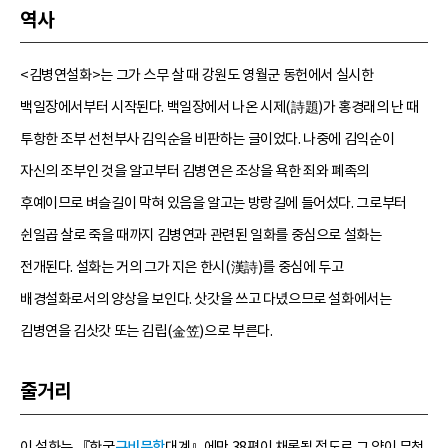
역사
<김병연설화>는 그가 스무 살 때 강원도 영월군 동헌에서 실시한
백일장에서부터 시작된다. 백일장에서 나온 시제(詩題)가 홍경래의 난 때
투항한 조부 선천부사 김익순을 비판하는 글이었다. 나중에 김익순이
자신의 조부인 것을 알고부터 김병연은 조상을 욕한 죄와 폐족의
후예이므로 벼슬길이 막혀 있음을 알고는 방랑길에 들어섰다. 그로부터
쉰일곱 살로 죽을 때까지 김병연과 관련된 일화를 중심으로 설화는
전개된다. 설화는 거의 그가 지은 한시(漢詩)를 중심에 두고
배경설화로서의 양상을 보인다. 삿갓을 쓰고 다녔으므로 설화에서는
김병연을 김삿갓 또는 김립(金笠)으로 부른다.
줄거리
이 설화는 『한국
구비문학
대계』에만 38편이 채록될 정도로 그 양이 무척