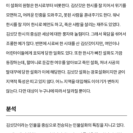
이 설화의 원형은 한시로부터 비롯한다. 김삿갓은 한시를 잘 지어서 위기를
모면하고, 어려운 민중을 도와주고, 못된 사람을 혼내주기도 한다. 워낙
한시를 잘 지어 한시로 예언도 하고, 죽은 사람을 살리는 재주도 있었다.
김삿갓 한시의 중심은 세상에 대한 풍자와 놀림이다. 그래서 육담을 섞어서
조롱한 예가 많다. 반면에 시로써 한 시대를 산 김삿갓이지만, 여인이나
어린아이들에게 호되게 당한 일화도 있다. 또한 한시가 빠진 설화도 가끔
등장하는데, 할머니로 둔갑한 여우를 알아보고 죽인 설화, 처녀 사공의
말대꾸에 당한 설화가 이에 해당한다. 김삿갓 설화는 광포설화이지만 굳이
지역적 특성은 띠고 있지 않다. 어느 지역을 대입해도 이야기가 변하지
않는다. 다만 대상이 누구냐에 따라서 달라질 뿐이다.
분석
김삿갓이라는 인물을 중심으로 전승되는 인물설화의 특징을 지니고 있다.