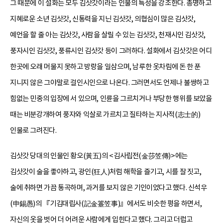
그 때문에 이 설화는 모두 김삿갓이라는 인물의 특성을 강조한다. 총명하고
지혜로운 소년 김삿갓, 신통력을 지닌 김삿갓, 의협심이 많은 김삿갓,
예언을 할 줄 아는 김삿갓, 사람을 살릴 수 있는 김삿갓, 천재시인 김삿갓,
풍자시인 김삿갓, 풍류시인 김삿갓 등이 그러하다. 설화에서 김삿갓은 어디
한곳에 오래 머물지 못하고 방랑을 일삼으며, 남루한 옷차림에 돈 한 푼
지니지 않은 그야말로 걸인시인으로 나온다. 그러면서도 언제나 불쌍하고
힘없는 민중의 입장에 서 있으며, 인륜을 그르치거나 부당한 행위를 보았을
때는 비분강개하여 풍자와 익살로 가르치고 질타하는 지사적(志士的)
인물로 그려진다.
김삿갓 당대의 인물인 황오(黃五)의 <김사립전(金莎笠傳)>에는
김삿갓이 술을 좋아하고, 광인(狂人)처럼 해학을 즐기고, 시를 잘 짓고,
술에 취하면 가끔 통곡하며, 과거를 보지 않은 기인이었다고 했다. 신석우
(申錫愚)의 『기김대립사(記金籉笠事)』에서도 비슷한 평을 하면서,
자신의 옷을 벗어 더 어려운 사람에게 입힌다고 했다. 그리고 더럽고