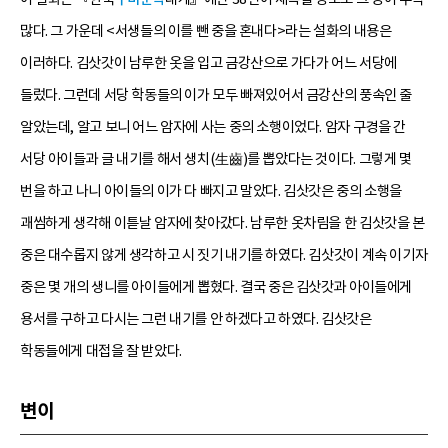
많다. 그 가운데 <서생들의 이를 뺀 중을 혼내다>라는 설화의 내용은
이러하다. 김삿갓이 남루한 옷을 입고 금강산으로 가다가 어느 서당에
들렀다. 그런데 서당 학동들의 이가 모두 빠져있어서 금강산의 풍속인 줄
알았는데, 알고 보니 어느 암자에 사는 중의 소행이었다. 암자 구경을 간
서당 아이들과 글 내기를 해서 생치(生齒)를 뽑았다는 것이다. 그렇게 몇
번을 하고 나니 아이들의 이가 다 빠지고 말았다. 김삿갓은 중의 소행을
괘씸하게 생각해 이튿날 암자에 찾아갔다. 남루한 옷차림을 한 김삿갓을 본
중은 대수롭지 않게 생각하고 시 짓기 내기를 하였다. 김삿갓이 계속 이기자
중은 몇 개의 생니를 아이들에게 뽑혔다. 결국 중은 김삿갓과 아이들에게
용서를 구하고 다시는 그런 내기를 안 하겠다고 하였다. 김삿갓은
학동들에게 대접을 잘 받았다.
변이