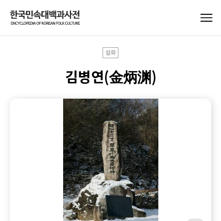
설화
김병연(金炳渊)