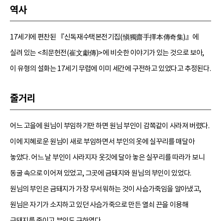
역사
17세기에 편찬된 『신독재수택본전기집(愼獨齋手擇本傳奇集)』에
실려 있는 <최문헌전(崔文獻傳)>에 비슷한 이야기가 있는 것으로 보아,
이 유형의 설화는 17세기 무렵에 이미 세간에 구전하고 있었다고 추정된다.
줄거리
어느 고을에 원님이 부임하기만 하면 원님 부인이 감쪽같이 사라져 버렸다.
이에 지혜로운 원님이 새로 부임하면서 부인의 옷에 실꾸리를 매달아
놓았다. 어느 날 부인이 사라지자 옷깃에 달아 놓은 실꾸리를 따라가 보니
동굴 속으로 이어져 있었고, 그곳에 금돼지와 원님의 부인이 있었다.
원님의 부인은 금돼지가 가장 무서워하는 것이 사슴가죽임을 알아냈고,
원님은 자기가 소지하고 있던 사슴가죽으로 만든 열쇠 끈을 이용해
금돼지를 죽이고 부인도 구하였다.