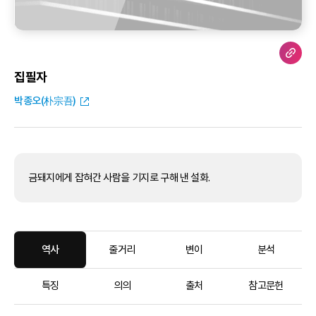
집필자
박종오(朴宗吾)
금돼지에게 잡혀간 사람을 기지로 구해 낸 설화.
역사
줄거리
변이
분석
특징
의의
출처
참고문헌