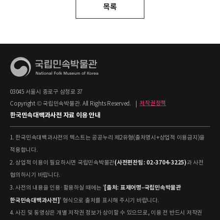
목록
03045 서울시 종로구 삼청로 37
Copyright © 국립민속박물관. All Rights Reserved.
|
저작권정책
한국민속대백과사전 자료 이용 안내
1. 한국민속대백과사전의 텍스트는 공공누리 제2유형(출처명시+상업적 이용금지)을
적용합니다.
(사전편찬팀: 02-3704-3225)
2. 상업적 이용이 필요하시면 국립민속박물관
과 사전
협의하시기 바랍니다.
[출처: 표제어명–국립민속박물관
3. 사전의 내용을 인용·활용하실 때에는 '
한국민속대백과사전]
' 형식으로 출처를 표시해 주시기 바랍니다.
4. 사진 및 동영상은 개별 저작권 정보가 상이할 수 있으므로, 이용 전 반드시 저작권