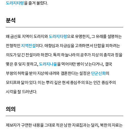
도라지타령
을 즐겨 불렀다.
분석
왜 금산포 지역이 도라지와
도라지타령
으로 유명한지, 그 유래를 설명하는
전형적인
지역전설
이다. 애향심과 자긍심을 고취하면서 단합을 꾀하려는
의도가 담긴 전설이라 하겠다. 특히 하늘나라의 공주가 지상의 총각과 정을
맺은 후 잊지 못하고,
도라지나물
을 먹어야만 병이 낫는다거나, 결국
부왕의 허락을 받아 지상에 내려와 결혼한다는 설정은
단군신화
의
모티프와 닮아 있다. 이는 뿌리 깊은 현세 중심주의 또는 인간 중심주의
시각을 잘 드러낸다.
의의
제보자가 구연한 내용을 그대로 적은 남한 자료집과는 달리, 북한의 자료는