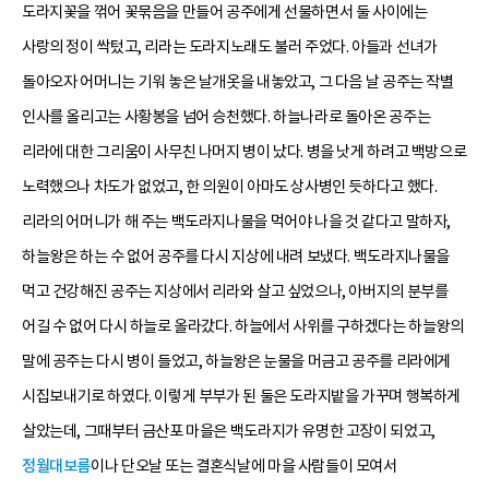
도라지꽃을 꺾어 꽃묶음을 만들어 공주에게 선물하면서 둘 사이에는
사랑의 정이 싹텄고, 리라는 도라지노래도 불러 주었다. 아들과 선녀가
돌아오자 어머니는 기워 놓은 날개옷을 내놓았고, 그 다음 날 공주는 작별
인사를 올리고는 사황봉을 넘어 승천했다. 하늘나라로 돌아온 공주는
리라에 대한 그리움이 사무친 나머지 병이 났다. 병을 낫게 하려고 백방으로
노력했으나 차도가 없었고, 한 의원이 아마도 상사병인 듯하다고 했다.
리라의 어머니가 해 주는 백도라지나물을 먹어야 나을 것 같다고 말하자,
하늘왕은 하는 수 없어 공주를 다시 지상에 내려 보냈다. 백도라지나물을
먹고 건강해진 공주는 지상에서 리라와 살고 싶었으나, 아버지의 분부를
어길 수 없어 다시 하늘로 올라갔다. 하늘에서 사위를 구하겠다는 하늘왕의
말에 공주는 다시 병이 들었고, 하늘왕은 눈물을 머금고 공주를 리라에게
시집보내기로 하였다. 이렇게 부부가 된 둘은 도라지밭을 가꾸며 행복하게
살았는데, 그때부터 금산포 마을은 백도라지가 유명한 고장이 되었고,
정월대보름
이나 단오날 또는 결혼식날에 마을 사람들이 모여서