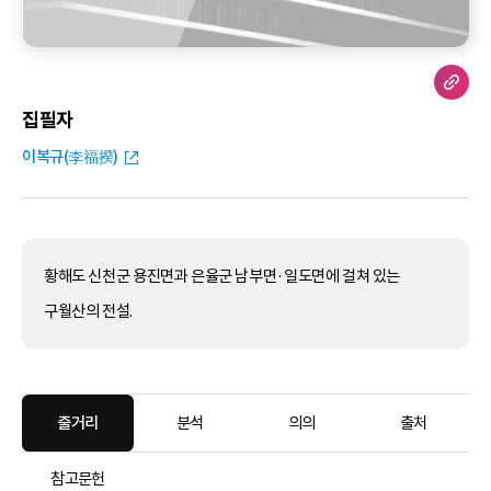
집필자
이복규(李福揆)
황해도 신천군 용진면과 은율군 남부면·일도면에 걸쳐 있는
구월산의 전설.
줄거리
분석
의의
출처
참고문헌