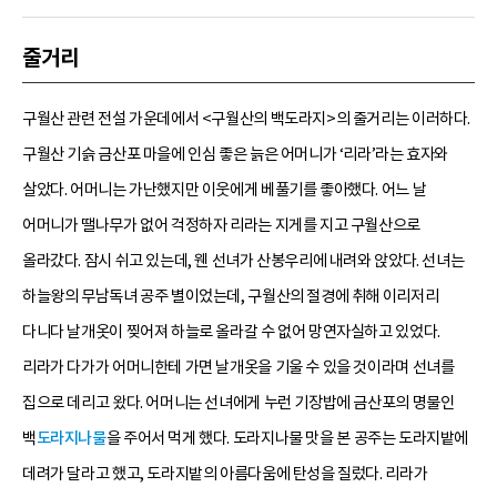
줄거리
구월산 관련 전설 가운데에서 <구월산의 백도라지>의 줄거리는 이러하다.
구월산 기슭 금산포 마을에 인심 좋은 늙은 어머니가 ‘리라’라는 효자와
살았다. 어머니는 가난했지만 이웃에게 베풀기를 좋아했다. 어느 날
어머니가 땔나무가 없어 걱정하자 리라는 지게를 지고 구월산으로
올라갔다. 잠시 쉬고 있는데, 웬 선녀가 산봉우리에 내려와 앉았다. 선녀는
하늘왕의 무남독녀 공주 별이었는데, 구월산의 절경에 취해 이리저리
다니다 날개옷이 찢어져 하늘로 올라갈 수 없어 망연자실하고 있었다.
리라가 다가가 어머니한테 가면 날개옷을 기울 수 있을 것이라며 선녀를
집으로 데리고 왔다. 어머니는 선녀에게 누런 기장밥에 금산포의 명물인
백
도라지나물
을 주어서 먹게 했다. 도라지나물 맛을 본 공주는 도라지밭에
데려가 달라고 했고, 도라지밭의 아름다움에 탄성을 질렀다. 리라가