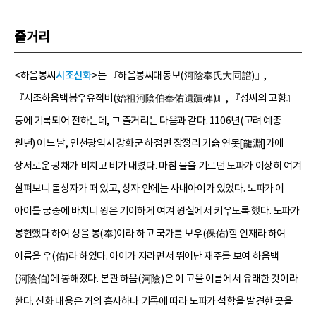
줄거리
<하음봉씨
시조신화
>는 『하음봉씨대동보(河陰奉氏大同譜)』,
『시조하음백봉우유적비(始祖河陰伯奉佑遺蹟碑)』, 『성씨의 고향』
등에 기록되어 전하는데, 그 줄거리는 다음과 같다. 1106년(고려 예종
원년) 어느 날, 인천광역시 강화군 하점면 장정리 기슭 연못[龍淵]가에
상서로운 광채가 비치고 비가 내렸다. 마침 물을 기르던 노파가 이상히 여겨
살펴보니 돌상자가 떠 있고, 상자 안에는 사내아이가 있었다. 노파가 이
아이를 궁중에 바치니 왕은 기이하게 여겨 왕실에서 키우도록 했다. 노파가
봉헌했다 하여 성을 봉(奉)이라 하고 국가를 보우(保佑)할 인재라 하여
이름을 우(佑)라 하였다. 아이가 자라면서 뛰어난 재주를 보여 하음백
(河陰伯)에 봉해졌다. 본관 하음(河陰)은 이 고을 이름에서 유래한 것이라
한다. 신화 내용은 거의 흡사하나 기록에 따라 노파가 석함을 발견한 곳을