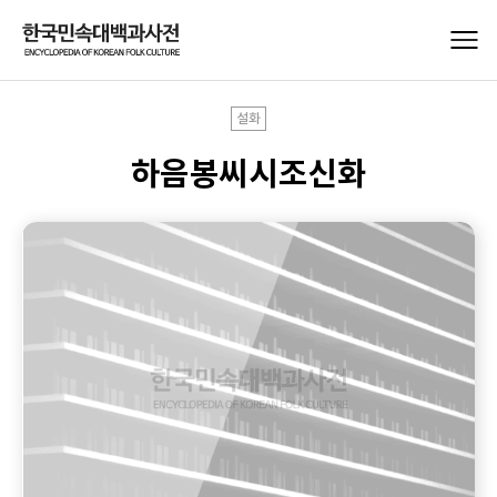
설화
하음봉씨시조신화