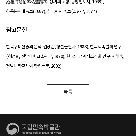
始祖河陰伯奉佑遺蹟碑, 성씨의 고향(중앙일보사, 1989),
하음봉씨대동보(1997), 한국인의 족보(일신각, 1977).
참고문헌
한국구비전승의 문학(김광순, 형설출판사, 1988), 한국씨족설화 연구
(허경회, 전남대학교출판부, 1990), 한국의 성씨시조신화 연구(서해숙,
전남대학교 박사학위논문, 2002).
목록