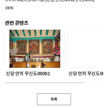
지역 아기씨당의 성격과 기능(권선경, 한국민속학49, 한국민속학회,
2009).
관련 콘텐츠
신당 안의 무신도00001
신당 안의 무신도000
목록