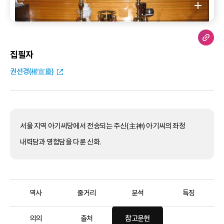
집필자
권선경(權宣慶)
서울 지역 아기씨당에서 전승되는 주신(主神) 아기씨의 좌정
내력담과 영험담을 다룬 신화.
역사
줄거리
분석
특징
의의
출처
참고문헌