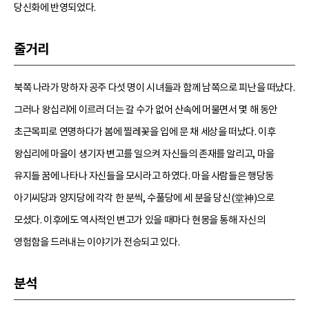
당신화에 반영되었다.
줄거리
북쪽 나라가 망하자 공주 다섯 명이 시녀들과 함께 남쪽으로 피난을 떠났다.
그러나 왕십리에 이르러 더는 갈 수가 없어 산속에 머물면서 몇 해 동안
초근목피로 연명하다가 봄에 찔레꽃을 입에 문 채 세상을 떠났다. 이후
왕십리에 마을이 생기자 변고를 일으켜 자신들의 존재를 알리고, 마을
유지들 꿈에 나타나 자신들을 모시라고 하였다. 마을 사람들은 행당동
아기씨당과 양지당에 각각 한 분씩, 수풀당에 세 분을 당신(堂神)으로
모셨다. 이후에도 역사적인 변고가 있을 때마다 현몽을 통해 자신의
영험함을 드러내는 이야기가 전승되고 있다.
분석