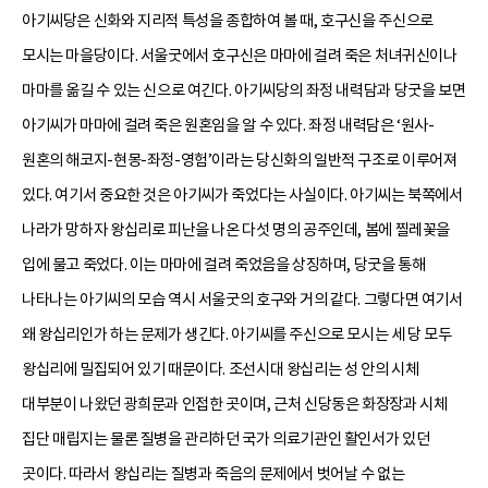
아기씨당은 신화와 지리적 특성을 종합하여 볼 때, 호구신을 주신으로
모시는 마을당이다. 서울굿에서 호구신은 마마에 걸려 죽은 처녀귀신이나
마마를 옮길 수 있는 신으로 여긴다. 아기씨당의 좌정 내력담과 당굿을 보면
아기씨가 마마에 걸려 죽은 원혼임을 알 수 있다. 좌정 내력담은 ‘원사-
원혼의 해코지-현몽-좌정-영험’이라는 당신화의 일반적 구조로 이루어져
있다. 여기서 중요한 것은 아기씨가 죽었다는 사실이다. 아기씨는 북쪽에서
나라가 망하자 왕십리로 피난을 나온 다섯 명의 공주인데, 봄에 찔레꽃을
입에 물고 죽었다. 이는 마마에 걸려 죽었음을 상징하며, 당굿을 통해
나타나는 아기씨의 모습 역시 서울굿의 호구와 거의 같다. 그렇다면 여기서
왜 왕십리인가 하는 문제가 생긴다. 아기씨를 주신으로 모시는 세 당 모두
왕십리에 밀집되어 있기 때문이다. 조선시대 왕십리는 성 안의 시체
대부분이 나왔던 광희문과 인접한 곳이며, 근처 신당동은 화장장과 시체
집단 매립지는 물론 질병을 관리하던 국가 의료기관인 활인서가 있던
곳이다. 따라서 왕십리는 질병과 죽음의 문제에서 벗어날 수 없는