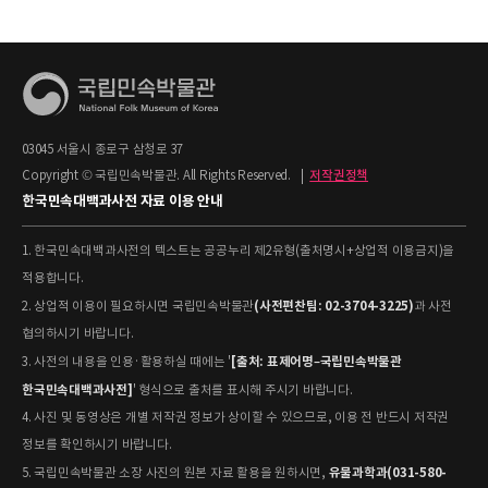
03045 서울시 종로구 삼청로 37
Copyright © 국립민속박물관. All Rights Reserved.
|
저작권정책
한국민속대백과사전 자료 이용 안내
1. 한국민속대백과사전의 텍스트는 공공누리 제2유형(출처명시+상업적 이용금지)을
적용합니다.
(사전편찬팀: 02-3704-3225)
2. 상업적 이용이 필요하시면 국립민속박물관
과 사전
협의하시기 바랍니다.
[출처: 표제어명–국립민속박물관
3. 사전의 내용을 인용·활용하실 때에는 '
한국민속대백과사전]
' 형식으로 출처를 표시해 주시기 바랍니다.
4. 사진 및 동영상은 개별 저작권 정보가 상이할 수 있으므로, 이용 전 반드시 저작권
정보를 확인하시기 바랍니다.
유물과학과(031-580-
5. 국립민속박물관 소장 사진의 원본 자료 활용을 원하시면,