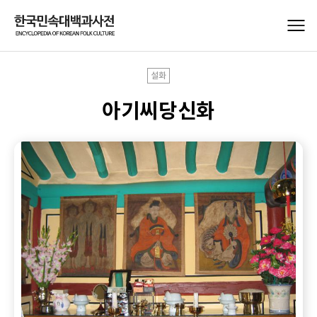
설화
아기씨당신화