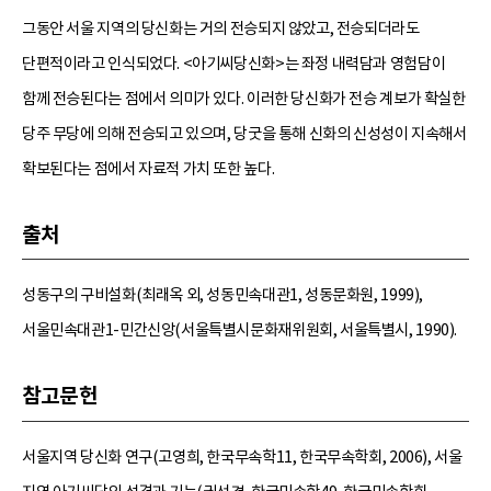
그동안 서울 지역의 당신화는 거의 전승되지 않았고, 전승되더라도
단편적이라고 인식되었다. <아기씨당신화>는 좌정 내력담과 영험담이
함께 전승된다는 점에서 의미가 있다. 이러한 당신화가 전승 계보가 확실한
당주 무당에 의해 전승되고 있으며, 당굿을 통해 신화의 신성성이 지속해서
확보된다는 점에서 자료적 가치 또한 높다.
출처
성동구의 구비설화(최래옥 외, 성동민속대관1, 성동문화원, 1999),
서울민속대관1-민간신앙(서울특별시문화재위원회, 서울특별시, 1990).
참고문헌
서울지역 당신화 연구(고영희, 한국무속학11, 한국무속학회, 2006), 서울