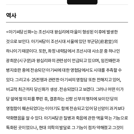
역사
<아기씨당신화>는 조선시대 왕십리에 마을이 형성된 이후에 발생한
것으로 보인다. 아기씨당이 조선시대 서울에 있던 부군당(府君堂)의
하나이기 때문이다. 또한, 좌정 내력담에서 조선시대 사소문 중 하나인
광희문(시구문)과 왕십리와의 관련성이 언급되고 있으며, 임진왜란과
병자호란 중에 전승되던 아기씨에 대한 영험담에서도 시대를 추측할 수
있다. 그리고 6·25전쟁과 관련한 아기씨의 영험담 또한 전해지고 있어,
비교적 최근까지 당신화가 생성․전승되었다고 보겠다. 그러나 어떤 이가
당 앞에 말의 피를 뿌린 후, 결혼하는 신랑 신부의 행차에 보이던 당의
영험함이 훼손되었다는 이야기도 함께 전승되고 있어 당신앙이 과거보다
약화했음을 알 수 있다. 아기씨당은 질병과 죽음에 관한 액을 막는 기능으로
특화된 곳이었으나, 현대 의학의 발달로 그 기능이 점차 약해졌고 그것이