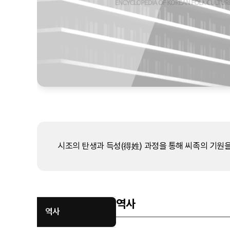
시조의 탄생과 득성(得姓) 과정을 통해 씨족의 기원을
역사
역사