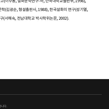
고(이수봉, 설화문학연구-하, 단국대학교출판부, 1998),
(김광순, 형설출판사, 1988), 한국설화의 연구(성기열,
구(서해숙, 전남대학교 박사학위논문, 2002).
랍니다.