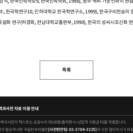
, 한국민속학보9, 한국민속학회, 1998), 청주 궉씨 가문신화의 변증
 한국학연구10, 인하대학교 한국학연구소, 1999), 한국구비전승의 문학
족설화 연구(허경회, 전남대학교출판부, 1990), 한국의 성씨시조신화 연
목록
과사전 자료 이용 안내
대백과사전의 텍스트는 공공누리 제2유형(출처명시+상업적 이용금지)을 적용합니다.
이용이 필요하시면 국립민속박물관
(사전편찬팀: 02-3704-3225)
과 사전 협의하시기 바