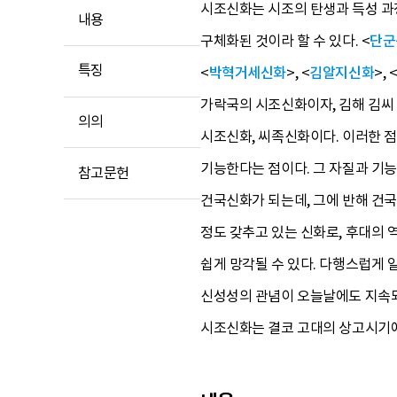
시조신화는 시조의 탄생과 득성 과
내용
구체화된 것이라 할 수 있다. <
단군
특징
<
박혁거세신화
>, <
김알지신화
>, 
가락국의 시조신화이자, 김해 김씨
의의
시조신화, 씨족신화이다. 이러한 
기능한다는 점이다. 그 자질과 기
참고문헌
건국신화가 되는데, 그에 반해 건
정도 갖추고 있는 신화로, 후대의
쉽게 망각될 수 있다. 다행스럽게
신성성의 관념이 오늘날에도 지속되고
시조신화는 결코 고대의 상고시기에