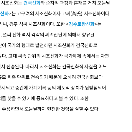
서 시조신화는
건국신화
와 순차적 과정과 혼재를 거쳐 오늘날
신화
>는 고구려의 시조신화이자 고씨(高氏) 시조신화이다.
김씨, 경주 석씨 시조신화이다. 또한 <
김수로왕신화
>는
씨․설씨 신화 역시 각각의 씨족집단에 의해서 향유된
집단이 국가의 형태로 발전하면 시조신화가 건국신화로
같다. 고대 씨족 단위의 시조신화가 국가체제 속에서는 자연
면서 전승된다. 따라서 시조신화는 건국신화적 자질을 어느
소규모 씨족 단위로 전승되기 때문에 오히려 건국신화보다
신성시되고 중간에 가계기록 등의 제도적 장치가 뒷받침되어
를 찾을 수 있기에 중요하다고 볼 수 있다. 또한
 수용하면서 오늘날까지 현전한 것임을 살필 수 있다.