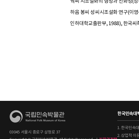
궉씨 시조설화의 형성과 신화성(장장식
하음 봉씨 성씨시조설화 연구(이영수,
인하대학교출판부, 1988), 한국씨
한국민속대백
1. 한국민속
03045 서울시 종로구 삼청로 37
2. 상업적 