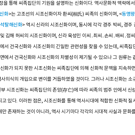
정을 통해 씨족집단의 기원을 설명하는 신화이다. 역사문화적 맥락에
신화
>는 고조선의 시조신화이자 환씨(桓氏) 씨족의 신화이며, <
동명왕
<
석탈해신화
> 역시 신라의 시조신화이며, 동시에 각각 경주 박씨, 경주 
 및 김해 허씨의 시조신화이며, 신라 육성인 이씨․최씨․손씨․배씨․정
점에서 건국신화와 시조신화의 긴밀한 관련성을 찾을 수 있는데, 씨족
능면에서 건국신화와 시조신화의 차별성이 제기될 수 있으나 그 원류는 
국신화가 되지 못한 시조신화는 씨족집단에 의해 신화적 문맥을 지속하
 역사의식의 개입으로 변이를 거듭하였을 것이다. 그러나 시조신화는 
 일부 시조신화는 씨족집단의 존망(存亡)에 따라 씨족의 범주 안에서 
 있다. 이러한 점은, 시조신화를 통해 역사시대에 적합한 신화적 질서
만 존재하는 것이 아니라, 역사 시기마다 각각의 시대적 사실과 문화를