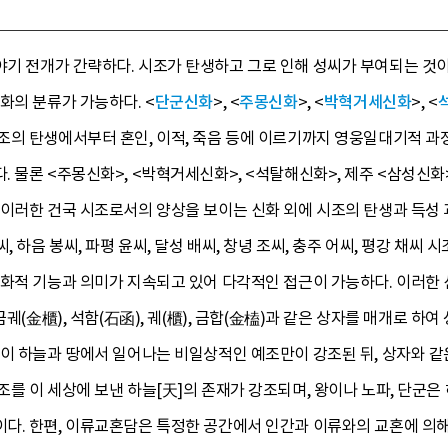
야기 전개가 간략하다. 시조가 탄생하고 그로 인해 성씨가 부여되는 것이
화의 분류가 가능하다. <
단군신화
>, <
주몽신화
>, <
박혁거세신화
>, <
조의 탄생에서부터 혼인, 이적, 죽음 등에 이르기까지 영웅일대기적 과
 물론 <주몽신화>, <박혁거세신화>, <석탈해신화>, 제주 <삼성신
 이러한 건국 시조로서의 양상을 보이는 신화 외에 시조의 탄생과 득성
씨, 하음 봉씨, 파평 윤씨, 달성 배씨, 창녕 조씨, 충주 어씨, 평강 채
신화적 기능과 의미가 지속되고 있어 다각적인 접근이 가능하다. 이러한
금궤(金櫃), 석함(石函), 궤(櫃), 금합(金榼)과 같은 상자를 매개로 
이 하늘과 땅에서 일어나는 비일상적인 예조만이 강조된 뒤, 상자와 같
를 이 세상에 보낸 하늘[天]의 존재가 강조되며, 왕이나 노파, 단군
다. 한편, 이류교혼담은 특정한 공간에서 인간과 이류와의 교혼에 의