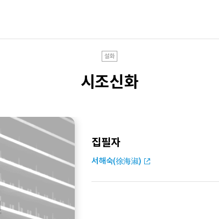
설화
시조신화
집필자
서해숙(徐海淑)